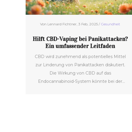
Von Lennard Fichtner, 3 Feb, 2025 /
Gesundheit
Hilft CBD-Vaping bei Panikattacken?
Ein umfassender Leitfaden
CBD wird zunehmend als potentielles Mittel
zur Linderung von Panikattacken diskutiert.
Die Wirkung von CBD auf das
Endocannabinoid-System könnte bei der
Regulierung von Angstzuständen hilfreich sein.
Vaping als eine der Konsummethoden
ermöglicht eine schnelle Aufnahme von CBD
in den Körper. Der Artikel geht auf die Vorteile,
Risiken und die aktuelle Forschungslage ein,
um ein besseres Verständnis dafür zu schaffen,