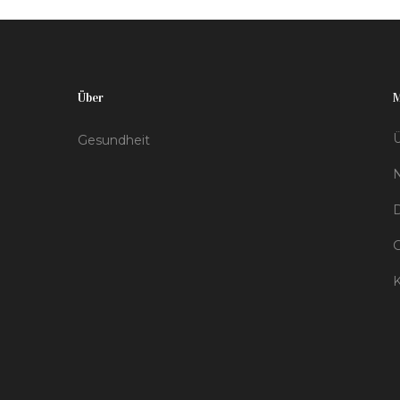
wie CBD zum Wohlbefinden beitragen kann.
Über
Ü
Gesundheit
D
K