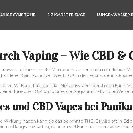
LUNGE SYMPTOME
E-ZIGARETTE ZÜGE
LUNGENWASSER 
rch Vaping – Wie CBD & C
erschweren. Immer mehr Menschen suchen nach natürlichen Me
anderen Cannabinoiden wie THCP in den Fokus, denn sie solle
aktive Wirkung hat, aber das Nervensystem beruhigen kann. Viel
iner beliebten Option für alle, die Angst auf natürliche Weise l
es und CBD Vapes bei Panika
re Wirkung haben kann als das bekannte THC. Es wird oft in Edib
g sein und langsam starten, denn zu viel kann auch unerwünscht