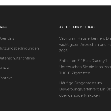
Menü
AKTUELLER BEITRAG
ber Uns
Vaping im Haus erkennen: Di
wichtigsten Anzeichen und F
Nutzungsbedingungen
2025
atenschutzrichtlinie
Enthalten Elf Bars Diacetyl?
Untersuchen Sie die Inhaltsst
GDPR
THC-E-Zigaretten
ontakt
Häufige Drogentests im
Bewerbungsverfahren: Ein Üb
über gängige Praktiken