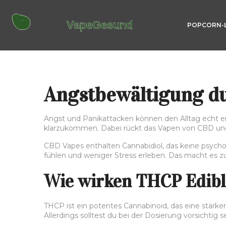
POPCORN-
Angstbewältigung du
Angst und Panikattacken können den Alltag echt 
klarzukommen. Dabei rückt das Vapen von CBD und 
CBD Vapes enthalten Cannabidiol, das keine psycho
fühlen und weniger Stress erleben. Das macht es zu e
Wie wirken THCP Edibl
THCP ist ein potentes Cannabinoid, das eine stärke
Allerdings solltest du bei der Dosierung vorsichti