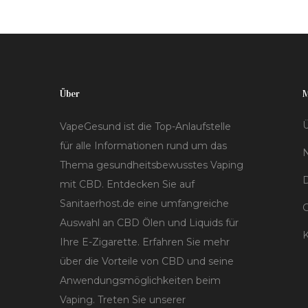
Über
Ü
VapeGesund ist die Top-Anlaufstelle
für alle Informationen rund um das
Thema gesundheitsbewusstes Vaping
D
mit CBD. Entdecken Sie auf
Sanitaerhost.de eine umfangreiche
Auswahl an CBD Ölen und Liquids für
K
Ihre E-Zigarette. Erfahren Sie mehr
über die Vorteile von CBD und seine
Anwendungsmöglichkeiten beim
Vaping. Treten Sie unserer