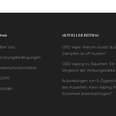
Menü
AKTUELLER BEITRAG
ber Uns
CBD Vape: Warum musst du 
Dampfen so oft husten?
Nutzungsbedingungen
CBD-Vaping vs. Rauchen: Ein
atenschutzrichtlinie
Vergleich der Wirkungsstärke
GDPR
Auswirkungen von E-Zigarett
das Aussehen: Kann Vaping I
ontakt
Schönheit beeinträchtigen?