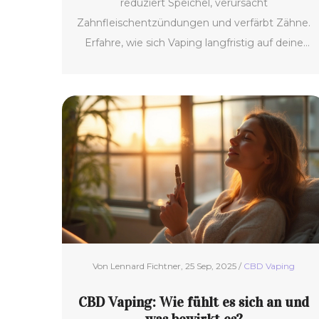
reduziert Speichel, verursacht
Zahnfleischentzündungen und verfärbt Zähne.
Erfahre, wie sich Vaping langfristig auf deine
Zähne und dein Immunsystem auswirkt - und
was du dagegen tun kannst.
Von Lennard Fichtner, 25 Sep, 2025 /
CBD Vaping
CBD Vaping: Wie fühlt es sich an und