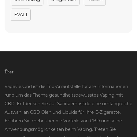
EVALI
Über
VapeGesund ist die Top-Anlaufstelle für alle Informationen
rund um das Thema gesundheitsbewusstes Vaping mit
CBD. Entdecken Sie auf Sanitaerhost.de eine umfangreiche
Auswahl an CBD Ölen und Liquids für Ihre E-Zigarette.
Erfahren Sie mehr über die Vorteile von CBD und seine
Anwendungsmöglichkeiten beim Vaping. Treten Sie