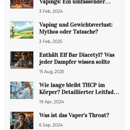
Vapings: Ein umfassender
Leitfaden
3 Feb, 2024
Vaping und Gewichtsverlust:
Mythos oder Tatsache?
3 Feb, 2025
Enthält Elf Bar Diacetyl? Was
jeder Dampfer wissen sollte
15 Aug, 2025
Wie lange bleibt THCP im
Körper? Detaillierter Leitfaden
zur Wirkungsdauer von THCP
19 Apr, 2024
Was ist das Vaper's Throat?
6 Sep, 2024