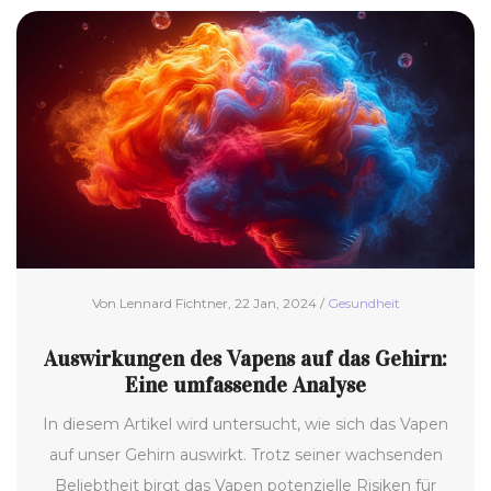
Nikotinabhängigkeit bis hin zu unbekannten
langfristigen Auswirkungen werden die
verschiedenen Aspekte von Vaping und seine
Gefahren beleuchtet. Durch fundierte Erkenntnisse
und nützliche Tipps soll der Artikel Lesern helfen,
informierte Entscheidungen über Vaping und ihre
Gesundheit zu treffen.
Von Lennard Fichtner, 22 Jan, 2024 /
Gesundheit
Auswirkungen des Vapens auf das Gehirn:
Eine umfassende Analyse
In diesem Artikel wird untersucht, wie sich das Vapen
auf unser Gehirn auswirkt. Trotz seiner wachsenden
Beliebtheit birgt das Vapen potenzielle Risiken für