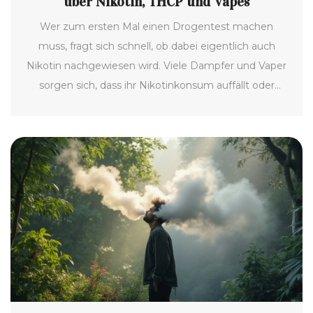
über Nikotin, THCP und Vapes
Wer zum ersten Mal einen Drogentest machen
muss, fragt sich schnell, ob dabei eigentlich auch
Nikotin nachgewiesen wird. Viele Dampfer und Vaper
sorgen sich, dass ihr Nikotinkonsum auffällt oder
irgendwie mit anderen Substanzen verwechselt wird.
In diesem Artikel zeige ich ganz klar, was bei den
meisten Tests wirklich geprüft wird und wie es beim
Thema THCP aussieht. Außerdem gibt’s ein paar
Tipps, wie du selbst mit der Unsicherheit umgehen
kannst. So bist du besser vorbereitet und weißt,
worauf du bei Vapes und Tests achten musst.