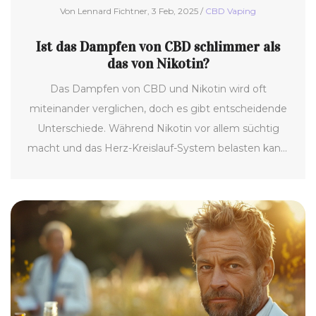
Von Lennard Fichtner, 3 Feb, 2025 /
CBD Vaping
Ist das Dampfen von CBD schlimmer als
das von Nikotin?
Das Dampfen von CBD und Nikotin wird oft
miteinander verglichen, doch es gibt entscheidende
Unterschiede. Während Nikotin vor allem süchtig
macht und das Herz-Kreislauf-System belasten kann,
wird CBD häufig wegen seiner möglichen
beruhigenden Eigenschaften geschätzt. In diesem
Artikel gehen wir auf die gesundheitlichen
Auswirkungen und die wissenschaftlichen
Erkenntnisse beider Substanzen ein. Wir geben Tipps,
wie man beim Vaping von CBD und Nikotin sorgsam
vorgeht. Ziel ist es, eine fundierte Entscheidung über
den persönlichen Konsum treffen zu können.