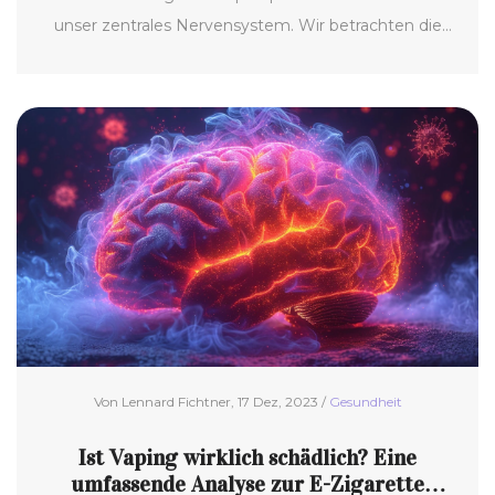
unser zentrales Nervensystem. Wir betrachten die
neuesten Forschungsergebnisse, vergleichen es mit
herkömmlichen Rauchmethoden und geben
hilfreiche Tipps, um das Bewusstsein über die
langfristigen Effekte zu schärfen. Ziel ist es,
Leserinnen und Lesern wertvolle Einblicke und
praktische Ratschläge zu bieten, um informierte
Entscheidungen über ihre Gesundheit treffen zu
können.
Von Lennard Fichtner, 17 Dez, 2023 /
Gesundheit
Ist Vaping wirklich schädlich? Eine
umfassende Analyse zur E-Zigarette