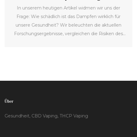
Gesundheit
In unserem heutigen Artikel widmen wir uns der
Frage: Wie schädlich ist das Dampfen wirklich für
unsere Gesundheit? Wir beleuchten die aktuellen
Forschungsergebnisse, vergleichen die Risiken des
Vapens mit denen des traditionellen Rauchens und
besprechen, welche langfristigen Effekte das
Dampfen auf den menschlichen Körper haben kann.
Außerdem geben wir Tipps, wie man den Einstieg in
das Vapen gesünder gestalten kann und was man
unbedingt beachten sollte.
Über
Gesundheit, CBD Vaping, THCP Vaping