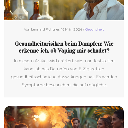
Von Lennard Fichtner, 16 Mär, 2024 /
Gesundheit
Gesundheitsrisiken beim Dampfen: Wie
erkenne ich, ob Vaping mir schadet?
In diesem Artikel wird erörtert, wie man feststellen
kann, ob das Dampfen von E-Zigaretten
gesundheitsschädliche Auswirkungen hat. Es werden
Symptome beschrieben, die auf mögliche
gesundheitliche Probleme hinweisen, sowie Tipps für
einen gesünderen Umgang mit dem Vaping
gegeben. Aus einer sachlichen Perspektive werden
verschiedene Aspekte und wissenschaftliche
Erkenntnisse beleuchtet, um die Leser umfassend zu