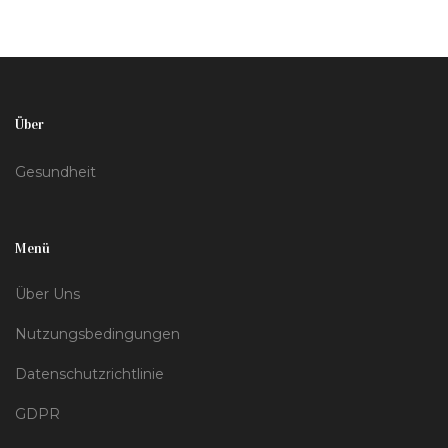
mögliche Risiken thematisiert.
Über
Gesundheit
Menü
Über Uns
Nutzungsbedingungen
Datenschutzrichtlinie
GDPR