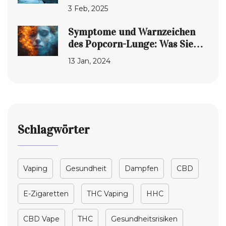
CBD-Vaper
3 Feb, 2025
Symptome und Warnzeichen
des Popcorn-Lunge: Was Sie
wissen müssen
13 Jan, 2024
Schlagwörter
Vaping
Gesundheit
Dampfen
CBD
E-Zigaretten
THC Vaping
HHC
CBD Vape
THC
Gesundheitsrisiken