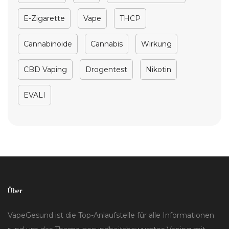
E-Zigarette
Vape
THCP
Cannabinoide
Cannabis
Wirkung
CBD Vaping
Drogentest
Nikotin
EVALI
Über
VapeGesund ist die Top-Anlaufstelle für alle Informationen