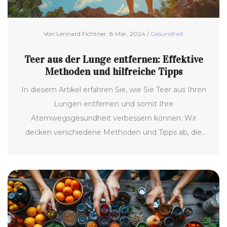
Von Lennard Fichtner, 8 Mär, 2024 /
Gesundheit
Teer aus der Lunge entfernen: Effektive
Methoden und hilfreiche Tipps
In diesem Artikel erfahren Sie, wie Sie Teer aus Ihren
Lungen entfernen und somit Ihre
Atemwegsgesundheit verbessern können. Wir
decken verschiedene Methoden und Tipps ab, die
wissenschaftlich fundiert und praktisch umsetzbar
sind. Von natürlichen Heilmitteln bis hin zu
medizinischen Behandlungen, erhalten Sie alle
notwendigen Informationen, um einen gesünderen
Lebensweg einzuschlagen. Unsere Inhalte basieren
auf Forschungsergebnissen und bieten praxisnahe