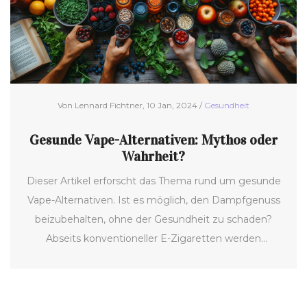
Ratschläge für Personen, die mit den Folgen des
Rauchens oder anderer teerhaltiger
Luftverschmutzungen zu kämpfen haben.
Von Lennard Fichtner, 10 Jan, 2024 /
Gesundheit
Gesunde Vape-Alternativen: Mythos oder
Wahrheit?
Dieser Artikel erforscht das Thema rund um gesunde
Vape-Alternativen. Ist es möglich, den Dampfgenuss
beizubehalten, ohne der Gesundheit zu schaden?
Abseits konventioneller E-Zigaretten werden
verschiedene Alternativen beleuchtet, inklusive ihrer
Vor- und Nachteile. Es werden nützliche Tipps
gegeben, wie man mit dem Rauchen oder Dampfen