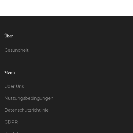
aufhören kann sowie interessante Fakten zum Thema
präsentiert.
Über
Gesundheit
Menü
Über Uns
Nutzungsbedingungen
Datenschutzrichtlinie
GDPR