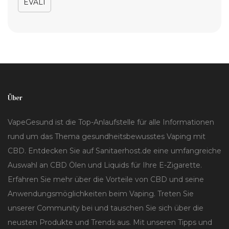
EVALI
Über
VapeGesund ist die Top-Anlaufstelle für alle Informationen
rund um das Thema gesundheitsbewusstes Vaping mit
CBD. Entdecken Sie auf Sanitaerhost.de eine umfangreiche
Auswahl an CBD Ölen und Liquids für Ihre E-Zigarette.
Erfahren Sie mehr über die Vorteile von CBD und seine
Anwendungsmöglichkeiten beim Vaping. Treten Sie
unserer Community bei und tauschen Sie sich über die
neusten Produkte und Trends aus. Mit unseren Tipps und