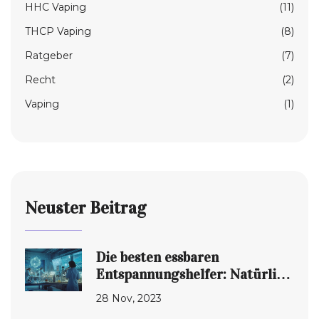
HHC Vaping
(11)
THCP Vaping
(8)
Ratgeber
(7)
Recht
(2)
Vaping
(1)
Neuster Beitrag
Die besten essbaren
Entspannungshelfer: Natürlich
zur Ruhe kommen
28 Nov, 2023