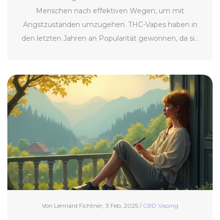
Menschen nach effektiven Wegen, um mit
Angstzuständen umzugehen. THC-Vapes haben in
den letzten Jahren an Popularität gewonnen, da sie
angeblich helfen, Stress zu reduzieren und
Entspannung zu fördern. Dieser Artikel untersucht, ob
das Verdampfen von THC tatsächlich bei der
Linderung von Angstzuständen hilfreich sein kann.
Wir betrachten die Wissenschaft hinter THC,
mögliche Vorteile und Risiken sowie einige praktische
Tipps zum sicheren und verantwortungsvollen Vaping.
Von Lennard Fichtner, 3 Feb, 2025 /
CBD Vaping