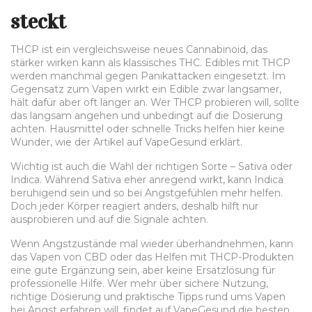
steckt
THCP ist ein vergleichsweise neues Cannabinoid, das
stärker wirken kann als klassisches THC. Edibles mit THCP
werden manchmal gegen Panikattacken eingesetzt. Im
Gegensatz zum Vapen wirkt ein Edible zwar langsamer,
hält dafür aber oft länger an. Wer THCP probieren will, sollte
das langsam angehen und unbedingt auf die Dosierung
achten. Hausmittel oder schnelle Tricks helfen hier keine
Wunder, wie der Artikel auf VapeGesund erklärt.
Wichtig ist auch die Wahl der richtigen Sorte – Sativa oder
Indica. Während Sativa eher anregend wirkt, kann Indica
beruhigend sein und so bei Angstgefühlen mehr helfen.
Doch jeder Körper reagiert anders, deshalb hilft nur
ausprobieren und auf die Signale achten.
Wenn Angstzustände mal wieder überhandnehmen, kann
das Vapen von CBD oder das Helfen mit THCP-Produkten
eine gute Ergänzung sein, aber keine Ersatzlösung für
professionelle Hilfe. Wer mehr über sichere Nutzung,
richtige Dosierung und praktische Tipps rund ums Vapen
bei Angst erfahren will, findet auf VapeGesund die besten