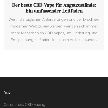
Der beste CBD-Vape für Angstzustände:
Ein umfassender Leitfaden
Wenn die täglichen Anforderungen und der Druck der
modernen Welt zu viel werden, wenden sich immer
mehr Menschen an CBD-Vapes, um Linderung und
Entspannung zu finden. In diesem Artikel erkunden
wir die Vorteile des CBD-Dampfens speziell im
Hinblick auf Angstzustände. Dabei beleuchten wir,
wie CBD dem Körper helfen kann, mit Stress
umzugehen, und welche Vapes sich besonders gut
für diesen Zweck eignen. Unsere Empfehlungen
basieren auf neuesten wissenschaftlichen
Erkenntnissen und Nutzererfahrungen.
Über
Gesundheit, CBD Vaping