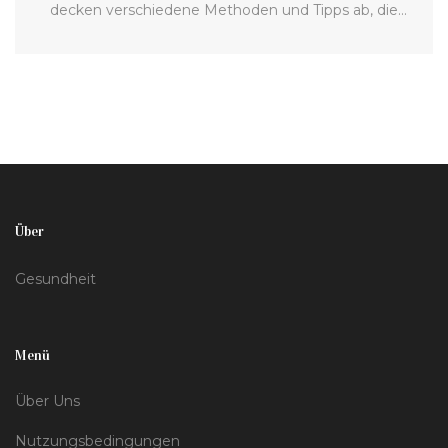
decken verschiedene Methoden und Tipps ab, die
wissenschaftlich fundiert und praktisch umsetzbar
sind. Von natürlichen Heilmitteln bis hin zu
medizinischen Behandlungen, erhalten Sie alle
notwendigen Informationen, um einen gesünderen
Lebensweg einzuschlagen. Unsere Inhalte basieren
auf Forschungsergebnissen und bieten praxisnahe
Ratschläge für Personen, die mit den Folgen des
Über
Rauchens oder anderer teerhaltiger
Luftverschmutzungen zu kämpfen haben.
Gesundheit
Menü
Über Uns
Nutzungsbedingungen