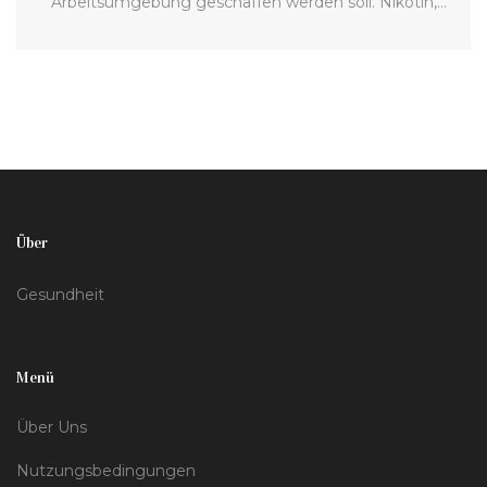
Arbeitsumgebung geschaffen werden soll. Nikotin,
das häufig durch Tabakkonsum oder Vaping
aufgenommen wird, kann die Versicherungskosten
beeinflussen und wird daher teilweise getestet. Im
Rahmen der Zunahme des THC-Vapings und seiner
gesetzlichen Komplikationen gibt es wachsende
Bedenken über dessen Auswirkung und den
Unterschied zu herkömmlichem Rauchen. Diese
Über
Entwicklung hat Auswirkungen auf die
Einstellungspolitik und Gesundheitsrichtlinien vieler
Gesundheit
Unternehmen.
Menü
Über Uns
Nutzungsbedingungen