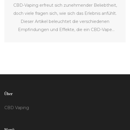
CBD-Vaping erfreut sich zunehmender Beliebtheit,
doch viele fragen sich, wie sich das Erlebnis anfühlt.
Dieser Artikel beleuchtet die verschiedenen
Empfindungen und Effekte, die ein CBD-Vape
auslösen kann. Von einer ruhigen Entspannung bis zu
einer gesteigerten Fokussierung – CBD bietet eine
breite Palette an Erlebnissen. Zudem enthält der
Artikel Tipps, wie man die besten Ergebnisse beim
CBD-Vapen erzielen kann und welche Unterschiede
es zu anderen Methoden des CBD-Konsums gibt.
Über
CBD Vaping
Menü