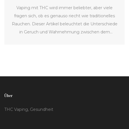
Vaping mit THC wird immer beliebter, aber viele
fragen sich, ob es genauso riecht wie traditionelles
Rauchen. Dieser Artikel beleuchtet die Unterschiede
in Geruch und Wahrnehmung zwischen dem
Dampfen und Rauchen von Cannabis. Er erklärt, wie
THC-Vaping-Geräte funktionieren, ob sie einen
starken Geruch verbreiten und gibt Tipps, um etwaige
Geruchsspuren zu minimieren. Er bietet praktische
Ratschläge für Nutzer, die diskret bleiben möchten.
Über
THC Vaping, Gesundheit