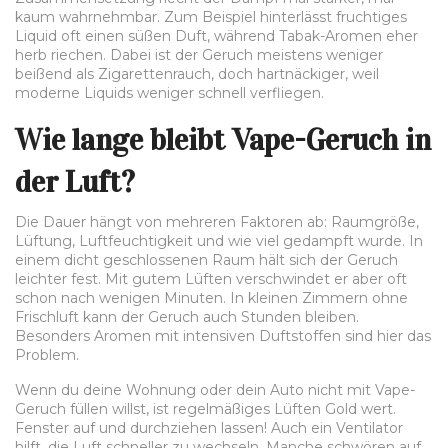
kaum wahrnehmbar. Zum Beispiel hinterlässt fruchtiges
Liquid oft einen süßen Duft, während Tabak-Aromen eher
herb riechen. Dabei ist der Geruch meistens weniger
beißend als Zigarettenrauch, doch hartnäckiger, weil
moderne Liquids weniger schnell verfliegen.
Wie lange bleibt Vape-Geruch in
der Luft?
Die Dauer hängt von mehreren Faktoren ab: Raumgröße,
Lüftung, Luftfeuchtigkeit und wie viel gedampft wurde. In
einem dicht geschlossenen Raum hält sich der Geruch
leichter fest. Mit gutem Lüften verschwindet er aber oft
schon nach wenigen Minuten. In kleinen Zimmern ohne
Frischluft kann der Geruch auch Stunden bleiben.
Besonders Aromen mit intensiven Duftstoffen sind hier das
Problem.
Wenn du deine Wohnung oder dein Auto nicht mit Vape-
Geruch füllen willst, ist regelmäßiges Lüften Gold wert.
Fenster auf und durchziehen lassen! Auch ein Ventilator
hilft, die Luft schneller zu wechseln. Manche schwören auf