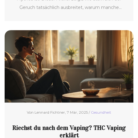
Geruch tatsächlich ausbreitet, warum manche
Räume stärker betroffen sind und worauf du achten
solltest, wenn du in geschlossenen Räumen dampfst.
Außerdem gibt’s hilfreiche Tipps, wie du lästige
Gerüche im Haus vermeiden kannst. Praktische
Alltagstricks helfen dir, dein Zuhause frisch zu halten.
Hol dir Klarheit, bevor du die nächste Cartridge
ansetzt.
Von Lennard Fichtner, 7 Mär, 2025 /
Gesundheit
Riechst du nach dem Vaping? THC Vaping
erklärt