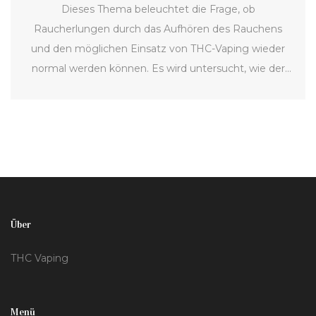
Dieses Thema beleuchtet die Frage, ob
Raucherlungen durch das Aufhören des Rauchens
und den möglichen Einsatz von THC-Vaping wieder
normal werden können. Es wird untersucht, wie der
Heilungsprozess der Lungen funktioniert und welche
Faktoren ihn beeinflussen. Zudem werden Tipps und
interessante Fakten präsentiert, die dabei helfen
können, die Lungenheilung zu unterstützen. Dabei
steht im Vordergrund, wie schädliche Einflüsse
minimiert und gesunde Praktiken gefördert werden
können.
Über
THC Vaping
Menü