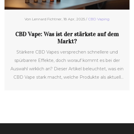
Von Lennard Fichtner, 18 Apr, 2025 /
CBD Vaping
CBD Vape: Was ist der stärkste auf dem
Markt?
Stärkere CBD Vapes versprechen schnellere und
spürbarere Effekte, doch worauf kommt es bei der
Auswahl wirklich an? Dieser Artikel beleuchtet, was ein
CBD Vape stark macht, welche Produkte als aktuell
stärkste gelten und warum nicht jeder Nutzer zur
höchsten Konzentration greifen sollte. Er gibt Tipps
zur idealen Dosierung und zeigt auf, worauf es beim
Kauf zu achten gilt. Wer Power sucht, aber dabei
nicht auf Sicherheit und echtes Erlebnis verzichten
will, findet hier praxisnahe Antworten.