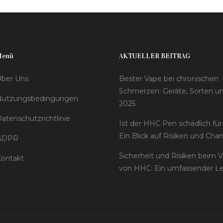
praktische Tipps für all jene integriert, die sich in
diesem rechtlichen Minenfeld bewegen.
Menü
AKTUELLER BEITRAG
ber Uns
Bester Vape bei chronischen
Schmerzen: Geräte, Sorten un
Nutzungsbedingungen
2025
atenschutzrichtlinie
Ist der HHC Pen schädlich für
Ein Blick auf Risiken und Cha
GDPR
Sicherheit und Risiken beim 
ontakt
von HHC: Ein umfassender Le