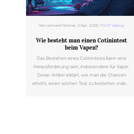
Von Lennard Fichtner, 5 Apr, 2025 /
THCP Vaping
Wie besteht man einen Cotinintest
beim Vapen?
Das Bestehen eines Cotinintests kann eine
Herausforderung sein, insbesondere für Vaper.
Dieser Artikel erklärt, wie man die Chancen
erhöht, einen solchen Test zu bestehen, indem
man die Unterschiede zwischen Nikotin und
anderen Substanzen im Vaping versteht.
Praktische Tipps und wissenswerte Fakten
über den Abbau von Nikotin und die
Besonderheiten des Vapens werden ebenfalls
behandelt. Vermeiden Sie Überraschungen