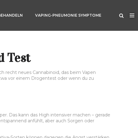
BEHANDELN
VAPING-PNEUMONIE SYMPTOME
d Test
ch recht neues Cannabinoid, das beim Vapen
twa vor einem Drogentest oder wenn du zu
rper. Das kann das High intensiver machen – gerade
ntspannend anfühlt, aber auch Sorgen oder
. Sativa-Sorten können dagegen die Angst verstärken.