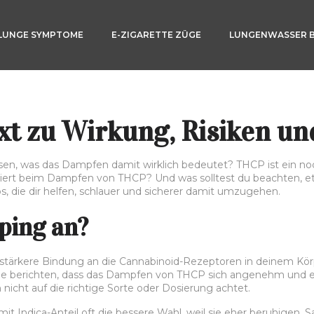
LUNGE SYMPTOME
E-ZIGARETTE ZÜGE
LUNGENWASSER 
xt zu Wirkung, Risiken un
n, was das Dampfen damit wirklich bedeutet? THCP ist ein no
iert beim Dampfen von THCP? Und was solltest du beachten, e
s, die dir helfen, schlauer und sicherer damit umzugehen.
ping an?
e stärkere Bindung an die Cannabinoid-Rezeptoren in deinem Kö
ele berichten, dass das Dampfen von THCP sich angenehm und e
icht auf die richtige Sorte oder Dosierung achtet.
 mit Indica-Anteil oft die bessere Wahl, weil sie eher beruhigen