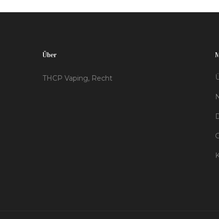
und bereiten Sie sich effektiv auf den Test vor.
Über
Ü
THCP Vaping, Recht
D
K