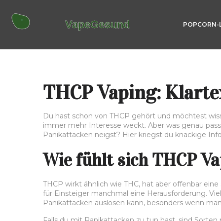
POPCORN-
THCP Vaping: Klarte
Du hast schon von THCP gehört und möchtest wisse
immer mehr Interesse weckt. Aber was genau pass
Panikattacken neigst? Hier kriegst du knackige Info
Wie fühlt sich THCP Va
THCP wirkt ähnlich wie THC, hat aber offenbar ein
für Einsteiger manchmal eine Herausforderung. Vi
Panikattacken auslösen kann, besonders wenn man n
Falls du mit Panikattacken zu tun hast, sind Sorten