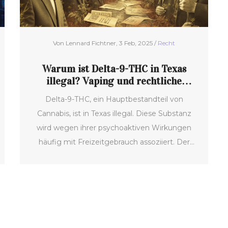
Von Lennard Fichtner, 3 Feb, 2025 /
Recht
Warum ist Delta-9-THC in Texas
illegal? Vaping und rechtliche
Grundlagen
Delta-9-THC, ein Hauptbestandteil von
Cannabis, ist in Texas illegal. Diese Substanz
wird wegen ihrer psychoaktiven Wirkungen
häufig mit Freizeitgebrauch assoziiert. Der
rechtliche Status von Delta-9-THC in Texas hat
jedoch tiefere historische und politische
Wurzeln. Der Artikel beleuchtet die
Gesetzgebung, gesundheitliche Bedenken
und wie dieser Status das THCP-Vaping
beeinflusst. Zusätzlich werden einige