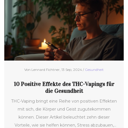
Vaping-Geräte. Leser erhalten Tipps, wie man
verantwortungsbewusst und sicher vaporisiert.
Von Lennard Fichtner, 13 Sep, 2024 /
Gesundheit
10 Positive Effekte des THC-Vapings für
die Gesundheit
THC-Vaping bringt eine Reihe von positiven Effekten
mit sich, die Körper und Geist zugutekommen
können. Dieser Artikel beleuchtet zehn dieser
Vorteile, wie sie helfen können, Stress abzubauen,