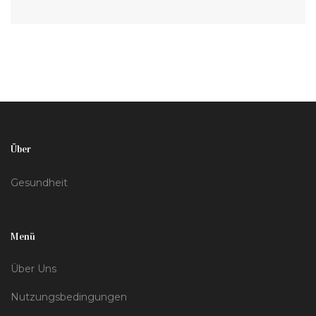
Schmerzen zu lindern und die Schlafqualität zu
verbessern. Durch die Verdampfung von THC werden
schädliche Verbrennungsprodukte vermieden und
gleichzeitig ein schneller Wirkungseintritt erzielt.
Unser Ziel ist es, informierte und
verantwortungsbewusste Entscheidungen rund um
das THC-Vaping zu fördern.
Über
Gesundheit
Menü
Über Uns
Nutzungsbedingungen