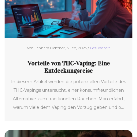
Von Lennard Fichtner, 3 Feb, 2025 /
Gesundheit
Vorteile von THC-Vaping: Eine
Entdeckungsreise
In diesem Artikel werden die potenziellen Vorteile des
THC-Vapings untersucht, einer konsumfreundlichen
Alternative zum traditionellen Rauchen. Man erfährt,
warum viele dem Vaping den Vorzug geben und ob
es tatsächlich gesündere Faktoren im Vergleich zu
anderen Methoden gibt. Es gibt auch Einblicke in die
neuesten technologischen Entwicklungen rund um