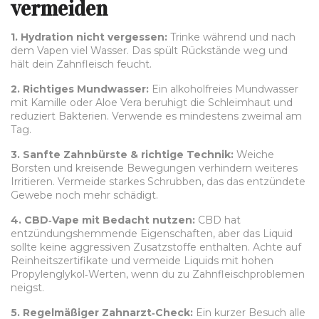
vermeiden
1. Hydration nicht vergessen:
Trinke während und nach
dem Vapen viel Wasser. Das spült Rückstände weg und
hält dein Zahnfleisch feucht.
2. Richtiges Mundwasser:
Ein alkoholfreies Mundwasser
mit Kamille oder Aloe Vera beruhigt die Schleimhaut und
reduziert Bakterien. Verwende es mindestens zweimal am
Tag.
3. Sanfte Zahnbürste & richtige Technik:
Weiche
Borsten und kreisende Bewegungen verhindern weiteres
Irritieren. Vermeide starkes Schrubben, das das entzündete
Gewebe noch mehr schädigt.
4. CBD‑Vape mit Bedacht nutzen:
CBD hat
entzündungshemmende Eigenschaften, aber das Liquid
sollte keine aggressiven Zusatzstoffe enthalten. Achte auf
Reinheitszertifikate und vermeide Liquids mit hohen
Propylenglykol‑Werten, wenn du zu Zahnfleischproblemen
neigst.
5. Regelmäßiger Zahnarzt‑Check:
Ein kurzer Besuch alle