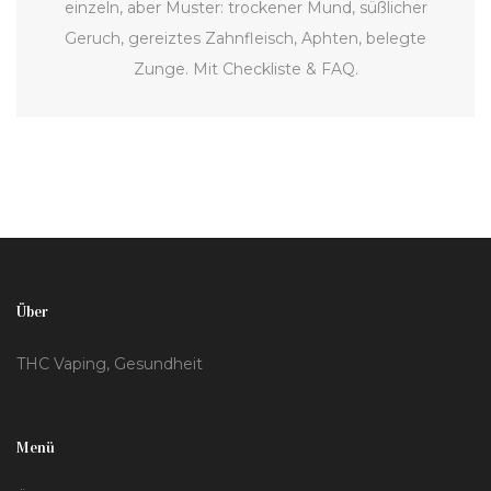
einzeln, aber Muster: trockener Mund, süßlicher
Geruch, gereiztes Zahnfleisch, Aphten, belegte
Zunge. Mit Checkliste & FAQ.
Über
THC Vaping, Gesundheit
Menü