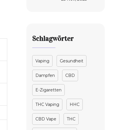
Effektive
Methoden und
Tipps
Schlagwörter
Vaping
Gesundheit
Dampfen
CBD
E-Zigaretten
THC Vaping
HHC
CBD Vape
THC