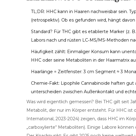
TL;DR: HHC kann in Haaren nachweisbar sein. Ty
(retrospektiv). Ob es gefunden wird, hängt davon
Standard? Für THC gibt es etablierte Marker (z. 
Labors nach und rüsten LC‑MS/MS-Methoden na
Häufigkeit zählt: Einmaliger Konsum kann unent
HHC oder seine Metaboliten in der Haarmatrix au
Haarlänge = Zeitfenster: 3 cm Segment ≈ 3 Monat
Chemie-Fakt: Lipophile Cannabinoide haften gut 
unterscheiden zwischen Außenkontakt und ech
Was wird eigentlich gemessen? Bei THC gilt seit J
Metabolit, der nur im Körper entsteht. Für HHC ist 
International, 2023-2024) zeigen, dass HHC im Körp
„carboxylierte“ Metaboliten). Einige Labore könne
Der Knackpunkt: Es gibt 2025 noch keine weltweit v