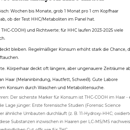
pisch: Wochen bis Monate, grob 1 Monat pro 1 cm Kopfhaar
 ab, ob der Test HHC/Metaboliten im Panel hat.
B. THC‑COOH) und Richtwerte; für HHC laufen 2023-2025 viele
ch.
deckt bleiben. Regelmäßiger Konsum erhöht stark die Chance, d
ftauchen.
e. Körperhaar deckt oft längere, aber ungenauere Zeiträume ab
an Haar (Melaninbindung, Hautfett, Schweiß). Gute Labore
tem Konsum durch Waschen und Metabolitensuche.
ahren: Der sicherste Marker für Konsum ist THC‑COOH im Haar - 
die Lage jünger: Erste forensische Studien (Forensic Science
er ähnliche Umbauten durchläuft (z. B. 11‑Hydroxy‑HHC; oxidiert
n diese Substanzen inzwischen in Haaren per LC‑MS/MS nachweis
erbindlichen Cut‑offs wie für THC.