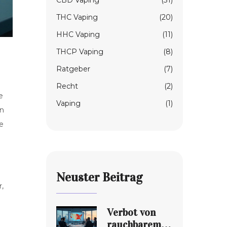
CBD Vaping
(31)
THC Vaping
(20)
HHC Vaping
(11)
THCP Vaping
(8)
Ratgeber
(7)
Recht
(2)
e
Vaping
(1)
nn
ie
Neuster Beitrag
,
Verbot von
rauchbarem