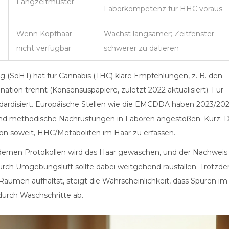
Langzeitmuster
Laborkompetenz für HHC voraus
Wenn Kopfhaar
Wächst langsamer; Zeitfenster
nicht verfügbar
schwerer zu datieren
g (SoHT) hat für Cannabis (THC) klare Empfehlungen, z. B. den
ion trennt (Konsensuspapiere, zuletzt 2022 aktualisiert). Für
andardisiert. Europäische Stellen wie die EMCDDA haben 2023/20
und methodische Nachrüstungen in Laboren angestoßen. Kurz: 
on soweit, HHC/Metaboliten im Haar zu erfassen.
odernen Protokollen wird das Haar gewaschen, und der Nachweis
urch Umgebungsluft sollte dabei weitgehend rausfallen. Trotzd
Räumen aufhältst, steigt die Wahrscheinlichkeit, dass Spuren im
durch Waschschritte ab.