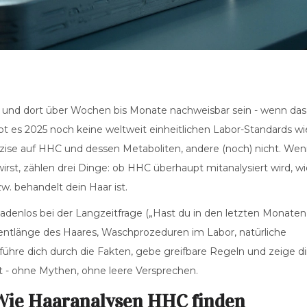
 und dort über Wochen bis Monate nachweisbar sein - wenn das
t es 2025 noch keine weltweit einheitlichen Labor-Standards wi
räzise auf HHC und dessen Metaboliten, andere (noch) nicht. We
 wirst, zählen drei Dinge: ob HHC überhaupt mitanalysiert wird, w
w. behandelt dein Haar ist.
adenlos bei der Langzeitfrage („Hast du in den letzten Monaten
gmentlänge des Haares, Waschprozeduren im Labor, natürliche
führe dich durch die Fakten, gebe greifbare Regeln und zeige dir
tzt - ohne Mythen, ohne leere Versprechen.
Wie Haaranalysen HHC finden