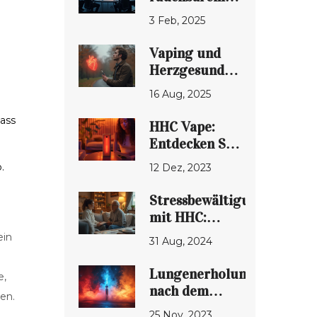
Hanf in den
3 Feb, 2025
USA: Ein
Überblick über
Vaping und
die
Herzgesundheit:
gesetzlichen
Wie schädlich
16 Aug, 2025
Bestimmungen
ist Dampfen
wirklich?
ass
HHC Vape:
Entdecken Sie
die
.
12 Dez, 2023
umfassenden
Vorteile des
Stressbewältigung
Verdampfens
mit HHC:
Wirksamkeit
ein
31 Aug, 2024
und
Anwendung
Lungenerholung
e,
nach dem
en.
Vaping:
25 Nov, 2023