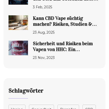
die gesetzlichen
3 Feb, 2025
Bestimmungen
Kann CBD Vape süchtig
machen? Risiken, Studien &
sichere Nutzung 2025
23 Aug, 2025
Sicherheit und Risiken beim
Vapen von HHC: Ein
umfassender Leitfaden
23 Nov, 2023
Schlagwörter