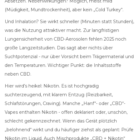
Absetzen. Nebenwirkungen? Möglich, meist mild
(Müdigkeit, Mundtrockenheit), aber kein „Cold Turkey“.
Und Inhalation? Sie wirkt schneller (Minuten statt Stunden),
was die Nutzung attraktiver macht. Zur langfristigen
Lungensicherheit von CBD-Aerosolen fehlen 2025 noch
große Langzeitstudien. Das sagt aber nichts über
Suchtpotenzial - nur über Vorsicht beim Trägermaterial und
den Temperaturen. Wichtiger Punkt: die Inhaltsstoffe
neben CBD.
Hier wird’s heikel: Nikotin. Es ist hochgradig
suchterzeugend, mit klarem Entzug (Reizbarkeit,
Schlafstörungen, Craving). Manche „Hanf“- oder „CBD“-
Vapes enthalten Nikotin - offen deklariert oder, unschön,
schlecht gekennzeichnet. Wenn das Gerät plötzlich
„belohnend“ wirkt und du häufiger ziehst als geplant: Prüfe
Nikotin im Liquid. Auch Mischprodukte „CBD + Nikotin“