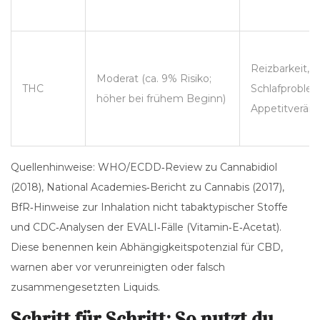
Reizbarkeit,
Moderat (ca. 9% Risiko;
THC
Schlafproble
höher bei frühem Beginn)
Appetitverän
Quellenhinweise: WHO/ECDD‑Review zu Cannabidiol
(2018), National Academies‑Bericht zu Cannabis (2017),
BfR‑Hinweise zur Inhalation nicht tabaktypischer Stoffe
und CDC‑Analysen der EVALI‑Fälle (Vitamin‑E‑Acetat).
Diese benennen kein Abhängigkeitspotenzial für CBD,
warnen aber vor verunreinigten oder falsch
zusammengesetzten Liquids.
Schritt für Schritt: So nutzt du