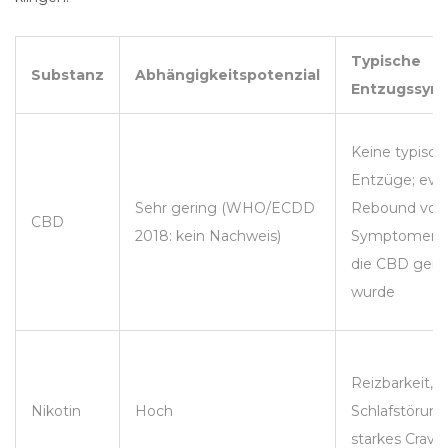
Typische
Substanz
Abhängigkeitspotenzial
Entzugssym
Keine typisc
Entzüge; evtl.
Sehr gering (WHO/ECDD
Rebound von
CBD
2018: kein Nachweis)
Symptomen,
die CBD genu
wurde
Reizbarkeit, 
Nikotin
Hoch
Schlafstörung
starkes Cravi