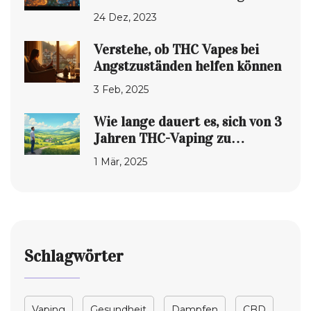
Lungenkollaps
24 Dez, 2023
Verstehe, ob THC Vapes bei
Angstzuständen helfen können
3 Feb, 2025
Wie lange dauert es, sich von 3
Jahren THC-Vaping zu
erholen?
1 Mär, 2025
Schlagwörter
Vaping
Gesundheit
Dampfen
CBD