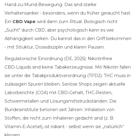
Hand‑zu‑Mund‑Bewegung. Das sind starke
Verhaltensanker - besonders, wenn du früher geraucht hast.
Ein
CBD Vape
wird dann zum Ritual. Biologisch nicht
„Sucht“ durch CBD, aber psychologisch kann es wie
Abhängigkeit wirken. Du kannst das in den Griff bekommen
- mit Struktur, Dosisdisziplin und klaren Pausen.
Regulatorische Einordnung (DE, 2025): Nikotinfreie
CBD‑Liquids sind keine Tabakerzeugnisse. Mit Nikotin fallen
sie unter die Tabakproduktverordnung (TPD2). THC muss in
zulässigen Spuren bleiben. Seriöse Shops zeigen aktuelle
Laborberichte (COA) mit CBD‑Gehalt, THC‑Resten,
Schwermetallen und Lösungsmittelrückständen. Die
Bundesinstitute betonen seit Jahren: Inhalation von
Stoffen, die nicht zum Inhalieren gedacht sind (z. B.
Vitamin‑E‑Acetat), ist riskant - selbst wenn sie „natürlich“
klingen.