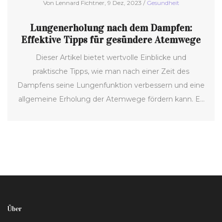
Von Lennard Fichtner, 9 Dez, 2023 /
Gesundheit
Lungenerholung nach dem Dampfen:
Effektive Tipps für gesündere Atemwege
Dieser Artikel bietet wertvolle Einblicke und
praktische Tipps, wie man nach einer Zeit des
Dampfens seine Lungenfunktion verbessern und eine
allgemeine Erholung der Atemwege fördern kann. Es
werden verschiedene Strategien vorgestellt, von
Atemübungen bis hin zur Umstellung der
Lebensgewohnheiten, um den Weg zu einer
besseren Lungenfunktion und Gesundheit zu ebnen.
Über