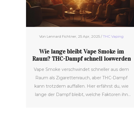
Von Lennard Fichtner, 25 Apr, 2025 /
THC Vaping
Wie lange bleibt Vape Smoke im
Raum? THC-Dampf schnell loswerden
Vape Smoke verschwindet schneller aus dem
Raum als Zigarettenrauch, aber THC-Dampf
kann trotzdem auffallen. Hier erfährst du, wie
lange der Dampf bleibt, welche Faktoren ihn
beeinflussen und wie du die Rückstände
schnell los wirst. Es gibt große Unterschiede
bei der Haltbarkeit von Geruch und sichtbarem
Dampf. Praktische Tipps helfen dir, peinliche