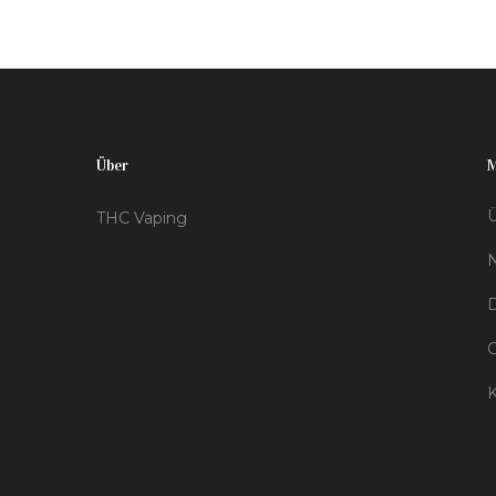
Situationen oder unerwünschte
Aufmerksamkeit zu vermeiden. Auch für
geplante Sessions mit Freunden und diskrete
Nutzung ist der richtige Umgang mit Vape
Smoke Gold wert.
Über
Ü
THC Vaping
D
K