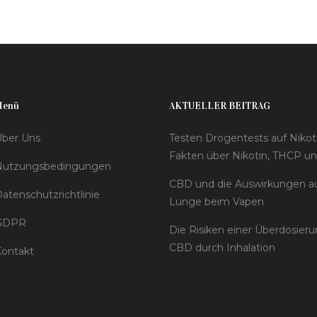
Menü
AKTUELLER BEITRAG
ber Uns
Testen Drogentests auf Nikot
Fakten über Nikotin, THCP u
Nutzungsbedingungen
CBD und die Auswirkungen au
atenschutzrichtlinie
Lunge beim Vapen
GDPR
Die Risiken einer Überdosier
CBD durch Inhalation
ontakt