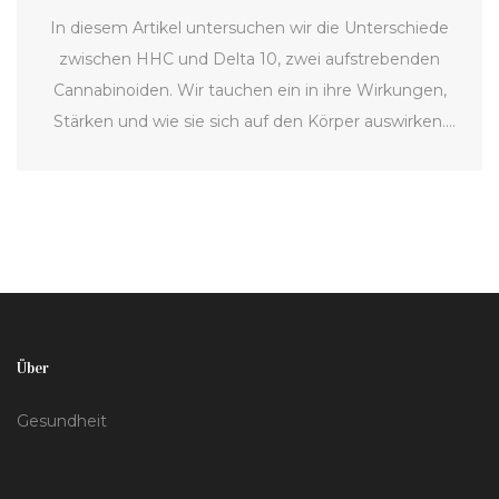
In diesem Artikel untersuchen wir die Unterschiede
zwischen HHC und Delta 10, zwei aufstrebenden
Cannabinoiden. Wir tauchen ein in ihre Wirkungen,
Stärken und wie sie sich auf den Körper auswirken.
Während HHC für seine mögliche potenzielle Stärke
bekannt ist, bietet Delta 10 eine andere Art von
Erfahrung. Lesen Sie weiter, um herauszufinden,
welches Cannabinoid sich für Ihren Lebensstil am
besten eignet und warum.
Über
Gesundheit