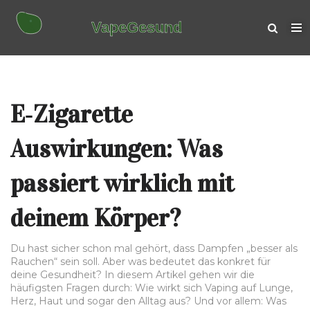
E‑Zigarette
Auswirkungen: Was
passiert wirklich mit
deinem Körper?
Du hast sicher schon mal gehört, dass Dampfen „besser als
Rauchen“ sein soll. Aber was bedeutet das konkret für
deine Gesundheit? In diesem Artikel gehen wir die
häufigsten Fragen durch: Wie wirkt sich Vaping auf Lunge,
Herz, Haut und sogar den Alltag aus? Und vor allem: Was