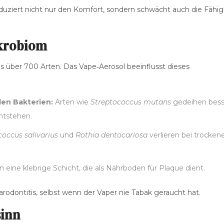
eduziert nicht nur den Komfort, sondern schwächt auch die Fähig
krobiom
s über 700 Arten. Das Vape‑Aerosol beeinflusst dieses
en Bakterien:
Arten wie
Streptococcus mutans
gedeihen bess
ntstehen.
coccus salivarius
und
Rothia dentocariosa
verlieren bei trocken
 eine klebrige Schicht, die als Nährboden für Plaque dient.
arodontitis, selbst wenn der Vaper nie Tabak geraucht hat.
sinn