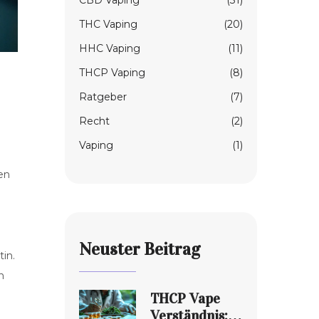
CBD Vaping
(31)
THC Vaping
(20)
HHC Vaping
(11)
THCP Vaping
(8)
Ratgeber
(7)
Recht
(2)
Vaping
(1)
en
Neuster Beitrag
in.
n
THCP Vape
Verständnis: