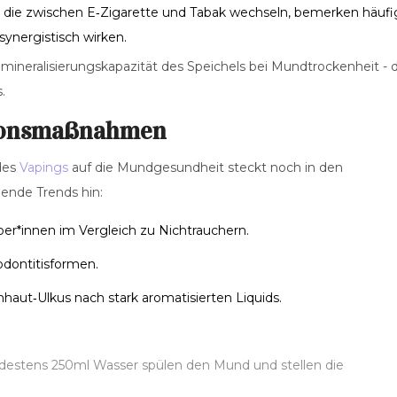
 die zwischen E‑Zigarette und Tabak wechseln, bemerken häufi
synergistisch wirken.
emineralisierungskapazität des Speichels bei Mundtrockenheit - 
.
tionsmaßnahmen
des
Vapings
auf die Mundgesundheit steckt noch in den
gende Trends hin:
per*innen im Vergleich zu Nichtrauchern.
odontitisformen.
haut‑Ulkus nach stark aromatisierten Liquids.
stens 250ml Wasser spülen den Mund und stellen die