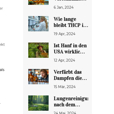
Alles über
6 Jan, 2024
er
Tetrahydrocannabiphorol
E-Zigaretten
Wie lange
bleibt THCP im
Körper?
19 Apr, 2024
Detaillierter
Leitfaden zur
ekt
Ist Hanf in den
Wirkungsdauer
USA wirklich
von THCP
illegal? Ein
12 Apr, 2024
umfassender
Überblick
als
Verfärbt das
Dampfen die
Zähne?
15 Mär, 2024
Umfassender
Leitfaden zu E-
Lungenreinigung
Zigaretten und
-
nach dem
Mundgesundheit
Aufhören mit
24 Mai, 2024