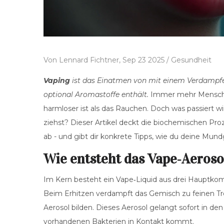
Von
Lennard Fichtner,
Sep 23 2025 /
Gesundheit
Vaping
ist das
Einatmen von mit einem Verdampfer 
optional Aromastoffe enthält
.
Immer mehr Menschen
harmloser ist als das Rauchen. Doch was passiert 
ziehst? Dieser Artikel deckt die biochemischen Proz
ab - und gibt dir konkrete Tipps, wie du deine Mun
Wie entsteht das Vape‑Aeroso
Im Kern besteht ein Vape‑Liquid aus drei Hauptk
Beim Erhitzen verdampft das Gemisch zu feinen T
Aerosol bilden. Dieses Aerosol gelangt sofort in d
vorhandenen Bakterien in Kontakt kommt.