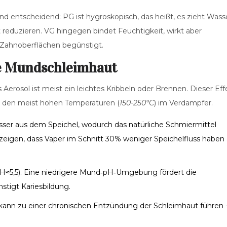
d entscheidend: PG ist hygroskopisch, das heißt, es zieht Wass
reduzieren. VG hingegen bindet Feuchtigkeit, wirkt aber
n Zahnoberflächen begünstigt.
ie Mundschleimhaut
erosol ist meist ein leichtes Kribbeln oder Brennen. Dieser Eff
 den meist hohen Temperaturen (
150-250°C
) im Verdampfer.
ser aus dem Speichel, wodurch das natürliche Schmiermittel
zeigen, dass Vaper im Schnitt 30% weniger Speichelfluss haben 
(pH≈5,5). Eine niedrigere Mund‑pH‑Umgebung fördert die
tigt Kariesbildung.
kann zu einer chronischen Entzündung der Schleimhaut führen 