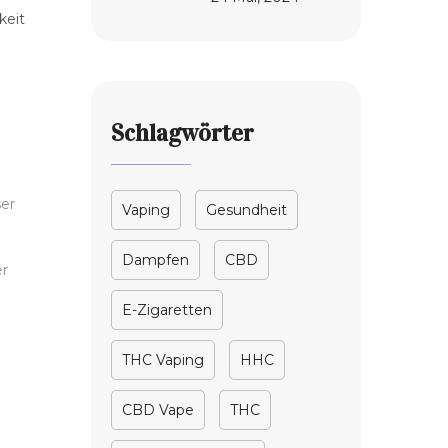
dem Dampfen:
keit
Tipps und
Fakten
Schlagwörter
er
Vaping
Gesundheit
Dampfen
CBD
er
E-Zigaretten
THC Vaping
HHC
CBD Vape
THC