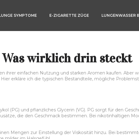
LUNGE SYMPTOME
E-ZIGARETTE ZÜGE
LUNGENWASSER 
: Was wirklich drin steckt
en ihrer einfachen Nutzung und starken Aromen kaufen. Aber we
? Hier erkläre ich die typischen Bestandteile, mögliche Problems
englykol (PG) und pflanzliches Glycerin (VG). PG sorgt für den Ge
ze, die den Geschmack bestimmen. Bei nikotinhaltigen Modelle
inen Mengen zur Einstellung der Viskosität hinzu. Bei bestimmt
 milder im Halsgefühl.