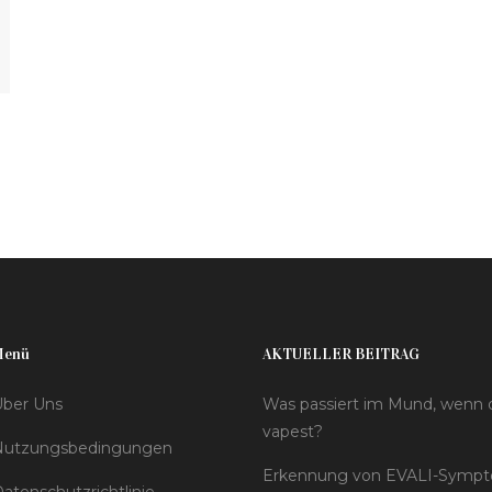
Menü
AKTUELLER BEITRAG
ber Uns
Was passiert im Mund, wenn
vapest?
Nutzungsbedingungen
Erkennung von EVALI-Symp