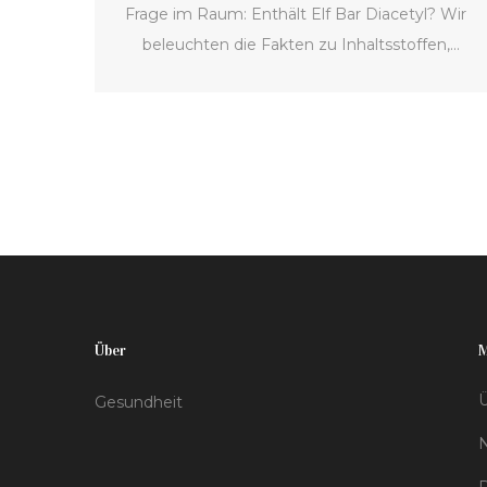
Frage im Raum: Enthält Elf Bar Diacetyl? Wir
beleuchten die Fakten zu Inhaltsstoffen,
Gesundheitsrisiken und den aktuellen Stand
der Forschung rund um Elf Bar.
Über
Ü
Gesundheit