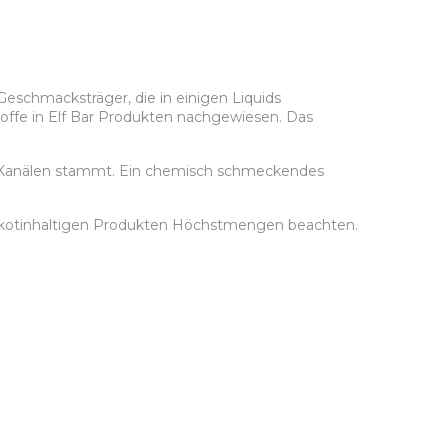
Geschmacksträger, die in einigen Liquids
 Stoffe in Elf Bar Produkten nachgewiesen. Das
n Kanälen stammt. Ein chemisch schmeckendes
nikotinhaltigen Produkten Höchstmengen beachten.