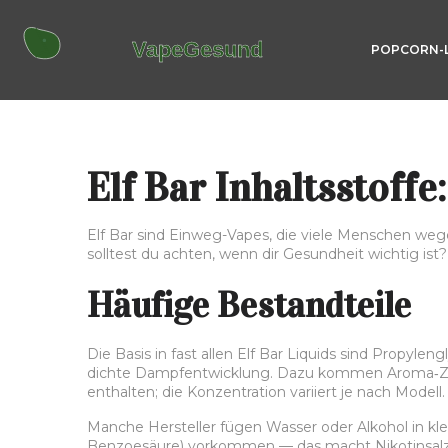
POPCORN-
Elf Bar Inhaltsstoffe
Elf Bar sind Einweg-Vapes, die viele Menschen weg
solltest du achten, wenn dir Gesundheit wichtig ist
Häufige Bestandteile
Die Basis in fast allen Elf Bar Liquids sind Propyl
dichte Dampfentwicklung. Dazu kommen Aroma‑Zusät
enthalten; die Konzentration variiert je nach Modell.
Manche Hersteller fügen Wasser oder Alkohol in kle
Benzoesäure) vorkommen — das macht Nikotinsalze