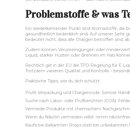
Problemstoffe & was Te
Ein wiederkehrender Punkt sind Aromastoffe, die be
gesundheitlich bedenklich sind. Auf unserer Seite gi
bedeutet nicht, dass alle Chargen betroffen sind, abe
Zudem können Verunreinigungen oder minderwertig
Liquid, starker Husten oder Brennen im Hals können
Rechtlich gilt in der EU die TPD‑Regelung für E‑
Trotzdem variieren Qualität und Kontrolle – besonde
Praktische Tipps, wie du dich schützt:
Prüfe Verpackung und Chargencode. Seriöse Händler
Suche nach Labor- oder Prüfberichten (COA). Fehlen d
Vermeide Produkte mit chemischem Nachgeschma
Wenn du Nikotin vermeiden willst: nimm nikotinfrei
Kaufe bei bekannten Shops statt bei unbekannten 