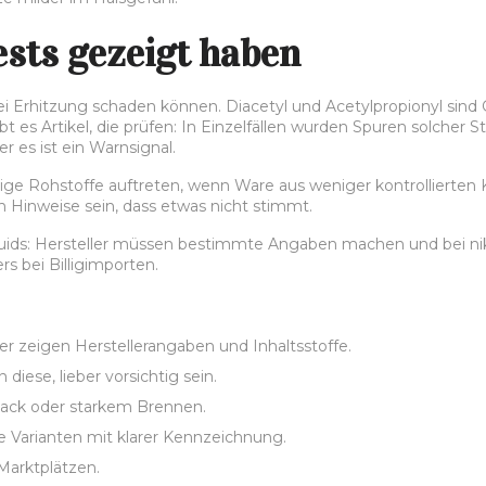
sts gezeigt haben
i Erhitzung schaden können. Diacetyl und Acetylpropionyl sind 
bt es Artikel, die prüfen: In Einzelfällen wurden Spuren solcher
r es ist ein Warnsignal.
e Rohstoffe auftreten, wenn Ware aus weniger kontrollierte
 Hinweise sein, dass etwas nicht stimmt.
Liquids: Hersteller müssen bestimmte Angaben machen und bei 
rs bei Billigimporten.
 zeigen Herstellerangaben und Inhaltsstoffe.
iese, lieber vorsichtig sein.
ck oder starkem Brennen.
e Varianten mit klarer Kennzeichnung.
Marktplätzen.