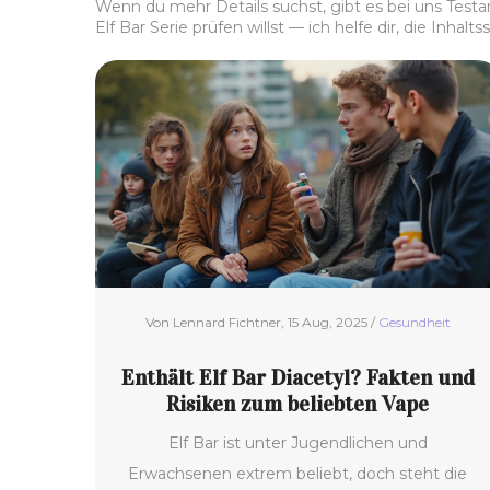
Wenn du mehr Details suchst, gibt es bei uns Testar
Elf Bar Serie prüfen willst — ich helfe dir, die Inhal
Von Lennard Fichtner, 15 Aug, 2025 /
Gesundheit
Enthält Elf Bar Diacetyl? Fakten und
Risiken zum beliebten Vape
Elf Bar ist unter Jugendlichen und
Erwachsenen extrem beliebt, doch steht die