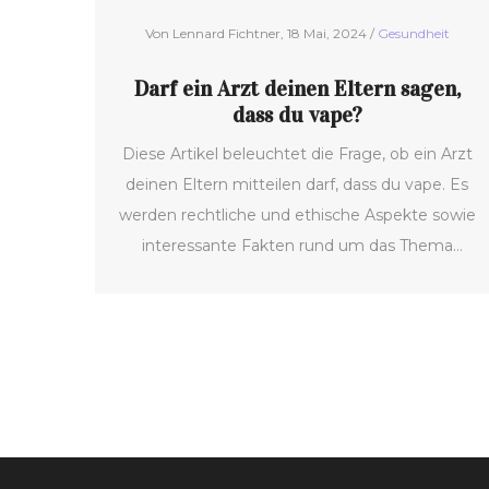
Von Lennard Fichtner, 18 Mai, 2024 /
Gesundheit
Darf ein Arzt deinen Eltern sagen,
dass du vape?
Diese Artikel beleuchtet die Frage, ob ein Arzt
deinen Eltern mitteilen darf, dass du vape. Es
werden rechtliche und ethische Aspekte sowie
interessante Fakten rund um das Thema
erläutert. Nützliche Tipps und Hinweise helfen
Jugendlichen und Eltern, die Privatsphäre in
gesundheitlichen Angelegenheiten besser zu
verstehen.