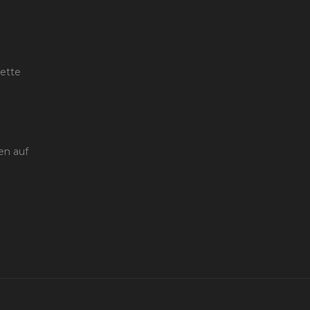
rette
en auf