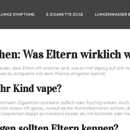
LUNGE SYMPTOME
E-ZIGARETTE ZÜGE
LUNGENWASSER 
chen: Was Eltern wirklich
der, dass Eltern oft unsicher sind, was es mit Vaping auf sich h
nd wie du entspannt mit dem Thema umgehen kannst.
ihr Kind vape?
i normalen Zigaretten und kann süßlich oder fruchtig wirken. Au
zte wissen oft genau, worauf sie bei Kontrollterminen achten, 
Gesprächen klappt es meistens besser als mit Kontrolle oder Vo
en sollten Eltern kennen?