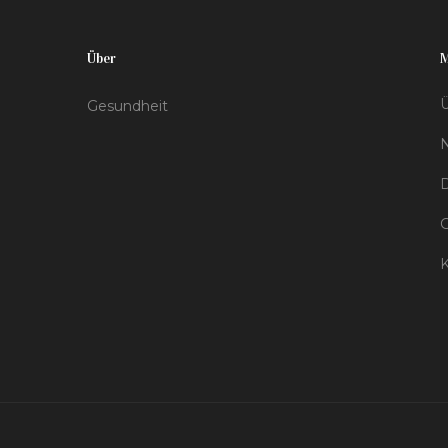
Über
Ü
Gesundheit
D
K