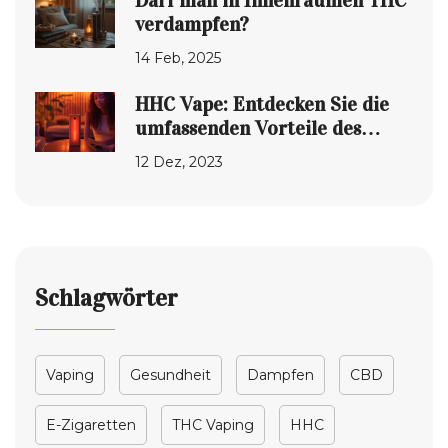
Darf man in Innenräumen THC
verdampfen?
14 Feb, 2025
HHC Vape: Entdecken Sie die
umfassenden Vorteile des
Verdampfens
12 Dez, 2023
Schlagwörter
Vaping
Gesundheit
Dampfen
CBD
E-Zigaretten
THC Vaping
HHC