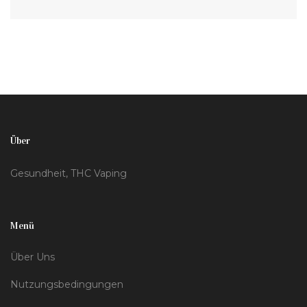
beeinflussen können, sowie Tipps zur Unterstützung
des Regenerationsprozesses gegeben. Darüber
hinaus betrachte ich den wissenschaftlichen Stand
der Dinge und teile persönliche Erfahrungen, um
dieses Thema ausführlich zu diskutieren.
Über
Gesundheit, THC Vaping
Menü
Über Uns
Nutzungsbedingungen