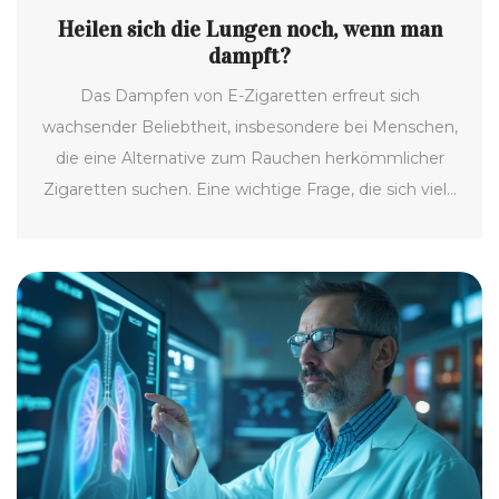
Heilen sich die Lungen noch, wenn man
dampft?
Das Dampfen von E-Zigaretten erfreut sich
wachsender Beliebtheit, insbesondere bei Menschen,
die eine Alternative zum Rauchen herkömmlicher
Zigaretten suchen. Eine wichtige Frage, die sich viele
stellen, ist, ob sich die Lungen nach dem Umstieg auf
das Vaping noch erholen können. Der Artikel
beleuchtet die Möglichkeit der Regeneration der
Lungen, wenn man vom Rauchen aufs Vaping
umsteigt, und klärt, ob CBD dabei eine Rolle spielt.
Verschiedene wissenschaftliche Erkenntnisse und
Expertenmeinungen werden betrachtet, um
herauszufinden, wie sich das Dampfen von CBD auf
die Lungen auswirkt. Praktische Tipps zur