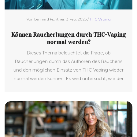
Unterstützung der Lungenheilung runden den Artikel
ab.
Von Lennard Fichtner, 3 Feb, 2025 /
THC Vaping
Können Raucherlungen durch THC-Vaping
normal werden?
Dieses Thema beleuchtet die Frage, ob
Raucherlungen durch das Aufhören des Rauchens
und den möglichen Einsatz von THC-Vaping wieder
normal werden können. Es wird untersucht, wie der
Heilungsprozess der Lungen funktioniert und welche
Faktoren ihn beeinflussen. Zudem werden Tipps und
interessante Fakten präsentiert, die dabei helfen
können, die Lungenheilung zu unterstützen. Dabei
steht im Vordergrund, wie schädliche Einflüsse
minimiert und gesunde Praktiken gefördert werden