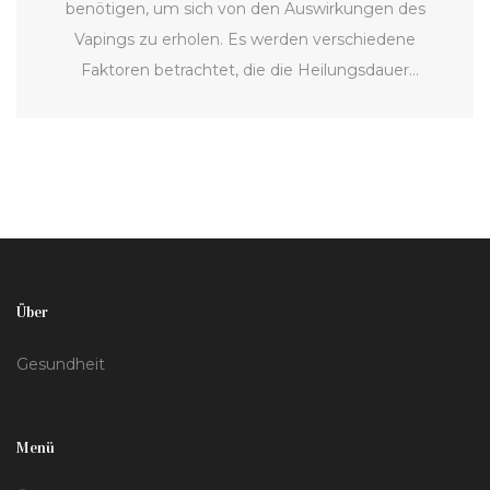
benötigen, um sich von den Auswirkungen des
Vapings zu erholen. Es werden verschiedene
Faktoren betrachtet, die die Heilungsdauer
beeinflussen können, sowie Tipps zur Unterstützung
des Regenerationsprozesses gegeben. Darüber
hinaus betrachte ich den wissenschaftlichen Stand
der Dinge und teile persönliche Erfahrungen, um
dieses Thema ausführlich zu diskutieren.
Über
Gesundheit
Menü