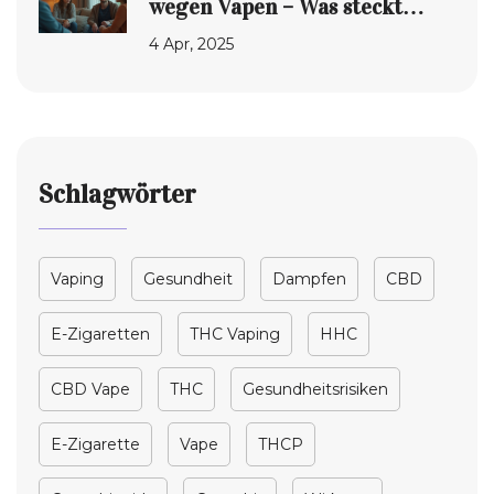
wegen Vapen – Was steckt
dahinter?
4 Apr, 2025
Schlagwörter
Vaping
Gesundheit
Dampfen
CBD
E-Zigaretten
THC Vaping
HHC
CBD Vape
THC
Gesundheitsrisiken
E-Zigarette
Vape
THCP