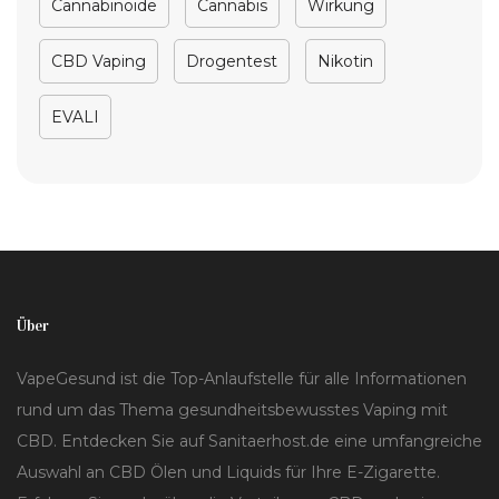
Cannabinoide
Cannabis
Wirkung
CBD Vaping
Drogentest
Nikotin
EVALI
Über
VapeGesund ist die Top-Anlaufstelle für alle Informationen
rund um das Thema gesundheitsbewusstes Vaping mit
CBD. Entdecken Sie auf Sanitaerhost.de eine umfangreiche
Auswahl an CBD Ölen und Liquids für Ihre E-Zigarette.