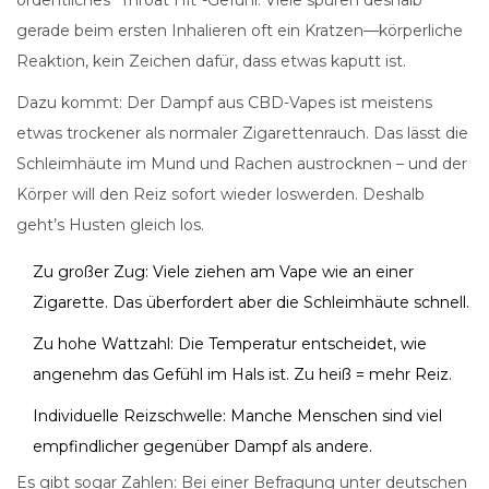
ordentliches "Throat Hit"-Gefühl. Viele spüren deshalb
gerade beim ersten Inhalieren oft ein Kratzen—körperliche
Reaktion, kein Zeichen dafür, dass etwas kaputt ist.
Dazu kommt: Der Dampf aus CBD-Vapes ist meistens
etwas trockener als normaler Zigarettenrauch. Das lässt die
Schleimhäute im Mund und Rachen austrocknen – und der
Körper will den Reiz sofort wieder loswerden. Deshalb
geht’s Husten gleich los.
Zu großer Zug: Viele ziehen am Vape wie an einer
Zigarette. Das überfordert aber die Schleimhäute schnell.
Zu hohe Wattzahl: Die Temperatur entscheidet, wie
angenehm das Gefühl im Hals ist. Zu heiß = mehr Reiz.
Individuelle Reizschwelle: Manche Menschen sind viel
empfindlicher gegenüber Dampf als andere.
Es gibt sogar Zahlen: Bei einer Befragung unter deutschen