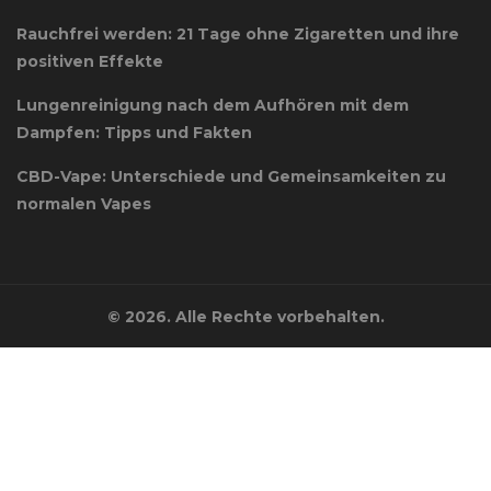
Rauchfrei werden: 21 Tage ohne Zigaretten und ihre
positiven Effekte
Lungenreinigung nach dem Aufhören mit dem
Dampfen: Tipps und Fakten
CBD-Vape: Unterschiede und Gemeinsamkeiten zu
normalen Vapes
© 2026. Alle Rechte vorbehalten.