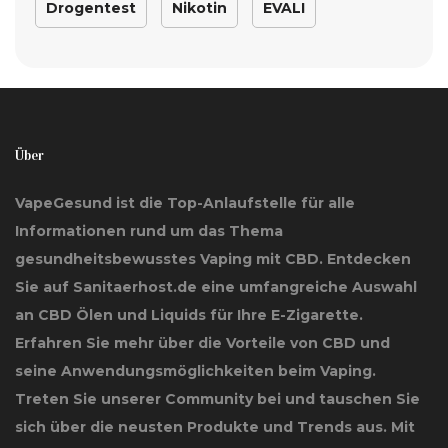
Drogentest
Nikotin
EVALI
Über
VapeGesund ist die Top-Anlaufstelle für alle
Informationen rund um das Thema
gesundheitsbewusstes Vaping mit CBD. Entdecken
Sie auf Sanitaerhost.de eine umfangreiche Auswahl
an CBD Ölen und Liquids für Ihre E-Zigarette.
Erfahren Sie mehr über die Vorteile von CBD und
seine Anwendungsmöglichkeiten beim Vaping.
Treten Sie unserer Community bei und tauschen Sie
sich über die neusten Produkte und Trends aus. Mit