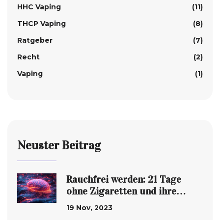
HHC Vaping
(11)
THCP Vaping
(8)
Ratgeber
(7)
Recht
(2)
Vaping
(1)
Neuster Beitrag
Rauchfrei werden: 21 Tage
ohne Zigaretten und ihre
positiven Effekte
19 Nov, 2023