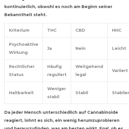
kontinuierlich, obwohl es noch am Beginn seiner
Bekanntheit steht.
Kriterium
THC
CBD
HHC
Psychoaktive
Ja
Nein
Leicht
Wirkung
Rechtlicher
Häufig
Weitgehend
Variiert
Status
reguliert
legal
Weniger
Haltbarkeit
Stabil
Stabile
stabil
Da jeder Mensch unterschiedlich auf Cannabinoide
reagiert, lohnt es sich, ein wenig herumzuprobieren
und herauszufinden, was am besten wirkt. Egal, ob es