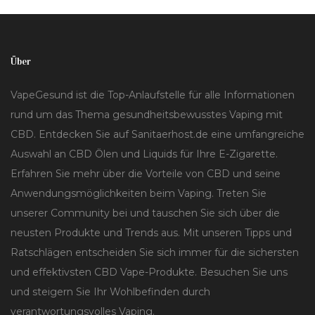
Über
VapeGesund ist die Top-Anlaufstelle für alle Informationen
rund um das Thema gesundheitsbewusstes Vaping mit
CBD. Entdecken Sie auf Sanitaerhost.de eine umfangreiche
Auswahl an CBD Ölen und Liquids für Ihre E-Zigarette.
Erfahren Sie mehr über die Vorteile von CBD und seine
Anwendungsmöglichkeiten beim Vaping. Treten Sie
unserer Community bei und tauschen Sie sich über die
neusten Produkte und Trends aus. Mit unseren Tipps und
Ratschlägen entscheiden Sie sich immer für die sichersten
und effektivsten CBD Vape-Produkte. Besuchen Sie uns
und steigern Sie Ihr Wohlbefinden durch
verantwortungsvolles Vaping.