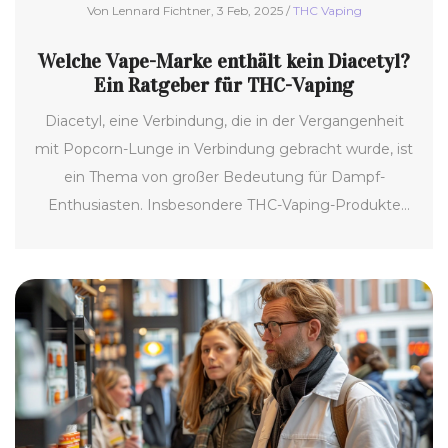
Von Lennard Fichtner, 3 Feb, 2025 /
THC Vaping
Welche Vape-Marke enthält kein Diacetyl?
Ein Ratgeber für THC-Vaping
Diacetyl, eine Verbindung, die in der Vergangenheit
mit Popcorn-Lunge in Verbindung gebracht wurde, ist
ein Thema von großer Bedeutung für Dampf-
Enthusiasten. Insbesondere THC-Vaping-Produkte
sollten sicher und diacetylfrei sein, um
Gesundheitsrisiken zu minimieren. In diesem Artikel
beleuchten wir, wie Sie eine bewusste und
informierte Entscheidung treffen können. Erfahren
Sie mehr über vertrauenswürdige Marken, die
Produkte ohne Diacetyl anbieten.