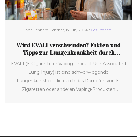
Von Lennard Fichtner, 15 Jun, 2024 /
Gesundheit
Wird EVALI verschwinden? Fakten und
Tipps zur Lungenkrankheit durch
Dampfen
EVALI (E-Cigarette or Vaping Product Use-Associated
Lung Injury) ist eine schwerwiegende
Lungenkrankheit, die durch das Dampfen von E-
Zigaretten oder anderen Vaping-Produkten
verursacht wird. Dieser Artikel untersucht, ob die
Krankheit jemals vollständig verschwinden wird,
beleuchtet aktuelle Forschungsergebnisse und bietet
praktische Tipps zur Vorbeugung. Leser lernen, wie sie
die Risiken des Dampfens minimieren und ihre