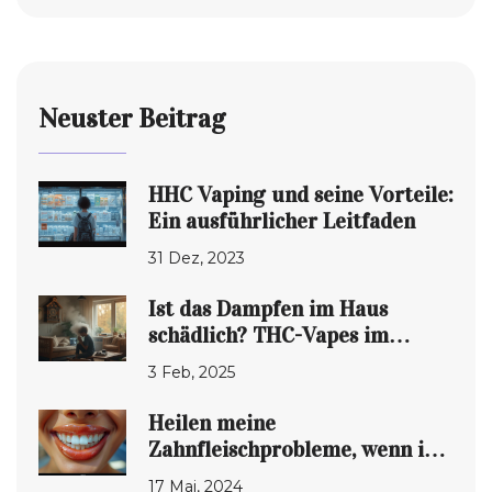
Neuster Beitrag
HHC Vaping und seine Vorteile:
Ein ausführlicher Leitfaden
31 Dez, 2023
Ist das Dampfen im Haus
schädlich? THC-Vapes im
Blickpunkt
3 Feb, 2025
Heilen meine
Zahnfleischprobleme, wenn ich
mit dem Vapen aufhöre?
17 Mai, 2024