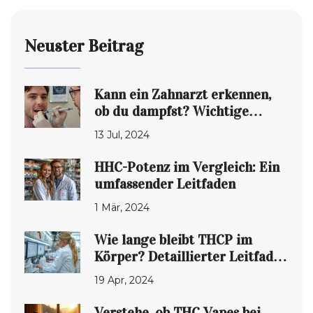
Neuster Beitrag
Kann ein Zahnarzt erkennen,
ob du dampfst? Wichtige
Fakten und Tipps
13 Jul, 2024
HHC-Potenz im Vergleich: Ein
umfassender Leitfaden
1 Mär, 2024
Wie lange bleibt THCP im
Körper? Detaillierter Leitfaden
zur Wirkungsdauer von THCP
19 Apr, 2024
Verstehe, ob THC Vapes bei