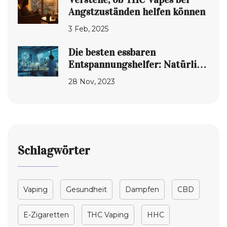
Angstzuständen helfen können
3 Feb, 2025
Die besten essbaren
Entspannungshelfer: Natürlich
zur Ruhe kommen
28 Nov, 2023
Schlagwörter
Vaping
Gesundheit
Dampfen
CBD
E-Zigaretten
THC Vaping
HHC