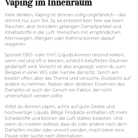
Vaping im Innenraum
Viele denken, Vaping ist drinnen völlig ungefährlich – das
stimmt nur zum Teil. Ja, es entsteht kein Teer wie beim
Rauchen, aber trotzdem gelangen Dampfpartikel und
Inhaltsstoffe in die Luft. Menschen mit empfindlichen
Atemwegen, Allergien oder Asthma können darauf
reagieren.
Speziell CBD- oder HHC-Liquids können reizend wirken,
wenn viel und oft in kleinen, schlecht belüfteten Räumen
gedampft wird. Vorsicht ist also angesagt, wenn du zum
Beispiel in einer WG oder Familie dampfst. Sprich am
besten offen über das Thema und versuche, Rücksicht auf
andere zu nehmen. Neben dem direkten Einatmen des
Dampfes ist auch der Geruch ein Faktor, der nicht
unterschätzt werden sollte.
Willst du drinnen vapen, achte auf gute Geräte und
hochwertige Liquids. Billige Produkte enthalten oft mehr
Schadstoffe und können die Luft stärker belasten. Und
wenn du merken solltest, dass du oder andere nach dem
Dampfen müder oder unwohl werden, mach lieber eine
Pause oder suche nach Alternativen.