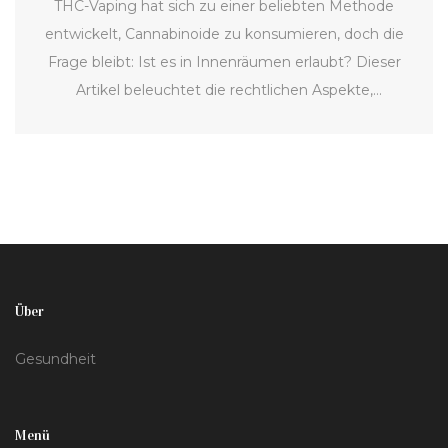
THC-Vaping hat sich zu einer beliebten Methode
entwickelt, Cannabinoide zu konsumieren, doch die
Frage bleibt: Ist es in Innenräumen erlaubt? Dieser
Artikel beleuchtet die rechtlichen Aspekte,
gesundheitlichen Auswirkungen und praktischen
Überlegungen des Verdampfens von THC in
Innenräumen. Wir werfen auch einen Blick auf
mögliche Alternativen und geben hilfreiche Tipps für
ein verantwortungsbewusstes Konsumverhalten.
Interesse an einem tieferen Verständnis über das
Verdampfen in Ihrem Zuhause oder öffentlichen
Über
Räumen? Hier erfahren Sie, was Sie wissen müssen.
Gesundheit
Menü