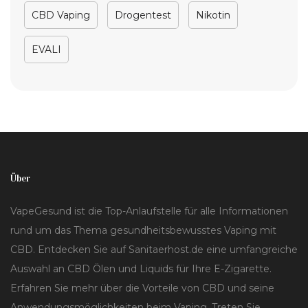
CBD Vaping
Drogentest
Nikotin
EVALI
Über
VapeGesund ist die Top-Anlaufstelle für alle Informationen
rund um das Thema gesundheitsbewusstes Vaping mit
CBD. Entdecken Sie auf Sanitaerhost.de eine umfangreiche
Auswahl an CBD Ölen und Liquids für Ihre E-Zigarette.
Erfahren Sie mehr über die Vorteile von CBD und seine
Anwendungsmöglichkeiten beim Vaping. Treten Sie