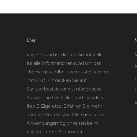
Über
Ü
VapeGesund ist die Top-Anlaufstelle
für alle Informationen rund um das
Thema gesundheitsbewusstes Vaping
D
mit CBD. Entdecken Sie auf
Sanitaerhost.de eine umfangreiche
Auswahl an CBD Ölen und Liquids für
K
Ihre E-Zigarette. Erfahren Sie mehr
über die Vorteile von CBD und seine
Anwendungsmöglichkeiten beim
Vaping. Treten Sie unserer