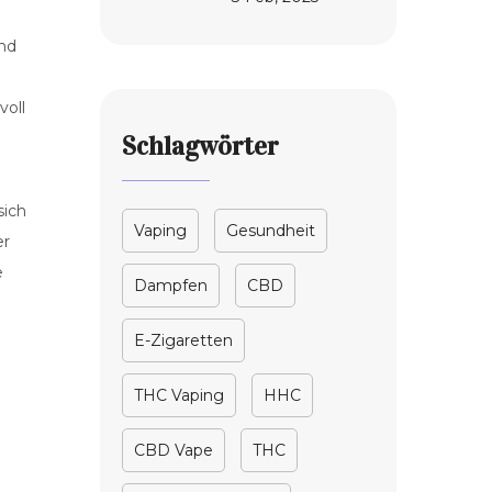
Entdeckungsreise
nd
voll
Schlagwörter
sich
Vaping
Gesundheit
er
e
Dampfen
CBD
E-Zigaretten
THC Vaping
HHC
CBD Vape
THC