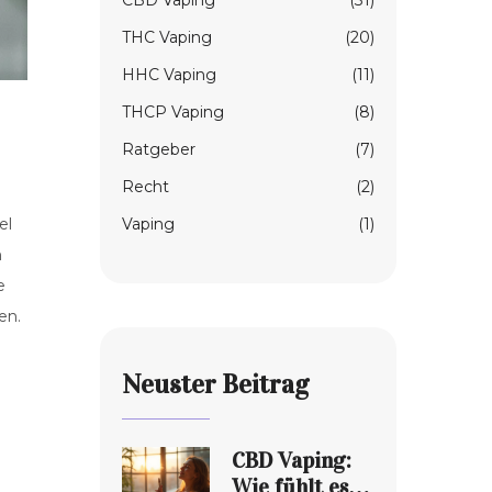
CBD Vaping
(31)
THC Vaping
(20)
HHC Vaping
(11)
THCP Vaping
(8)
Ratgeber
(7)
Recht
(2)
Vaping
(1)
el
n
e
en.
Neuster Beitrag
CBD Vaping:
Wie fühlt es