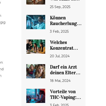
n
sich an und
25 Sep, 2025
was bewirkt
es?
n
Können
ngig
Raucherlungen
durch THC-
3 Feb, 2025
Vaping normal
werden?
Welches
Konzentrat
bringt den
20 Jul, 2024
besten High?
en
Ein
Darf ein Arzt
und
detaillierter
deinen Eltern
Vergleich
n
sagen, dass du
18 Mai, 2024
vape?
Vorteile von
THC-Vaping:
Eine
3 Feb, 2025