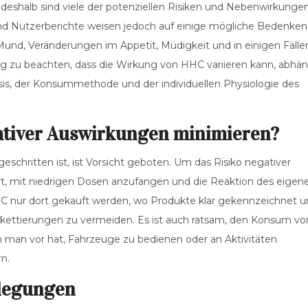
eshalb sind viele der potenziellen Risiken und Nebenwirkunge
und Nutzerberichte weisen jedoch auf einige mögliche Bedenken
nd, Veränderungen im Appetit, Müdigkeit und in einigen Fälle
tig zu beachten, dass die Wirkung von HHC variieren kann, abhä
osis, der Konsummethode und der individuellen Physiologie des
ativer Auswirkungen minimieren?
schritten ist, ist Vorsicht geboten. Um das Risiko negativer
t, mit niedrigen Dosen anzufangen und die Reaktion des eigen
HC nur dort gekauft werden, wo Produkte klar gekennzeichnet 
tikettierungen zu vermeiden. Es ist auch ratsam, den Konsum vo
 man vor hat, Fahrzeuge zu bedienen oder an Aktivitäten
n.
rlegungen