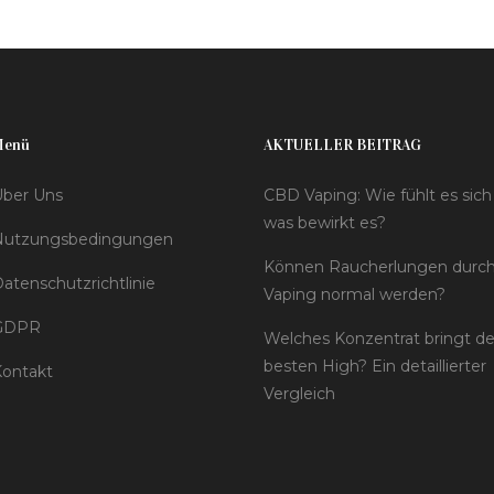
Menü
AKTUELLER BEITRAG
ber Uns
CBD Vaping: Wie fühlt es sich
was bewirkt es?
Nutzungsbedingungen
Können Raucherlungen durc
atenschutzrichtlinie
Vaping normal werden?
GDPR
Welches Konzentrat bringt d
besten High? Ein detaillierter
ontakt
Vergleich