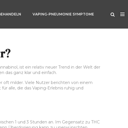
BEHANDELN
VAPING-PNEUMONIE SYMPTOME
r?
binol, ist ein relativ neuer Trend in der Welt der
en das ganz klar und einfach.
r oft milder. Viele Nutzer berichten von einem
r alle, die das Vaping-Erlebnis ruhig und
wischen 1 und 3 Stunden an. Im Gegensatz zu THC
en, denn Überdosierung kann zu unerwünschten