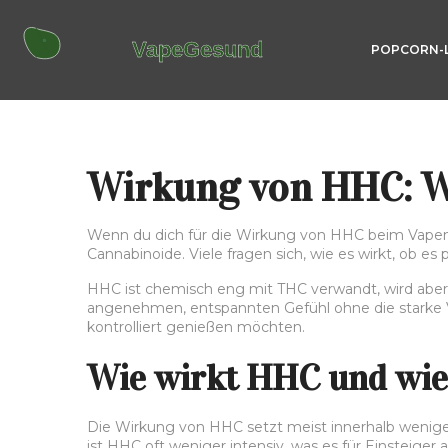
POPCORN-
Wirkung von HHC: Wa
Wenn du dich für die Wirkung von HHC beim Vapen int
Cannabinoide. Viele fragen sich, wie es wirkt, ob es
HHC ist chemisch eng mit THC verwandt, wird aber e
angenehmen, entspannten Gefühl ohne die starke Ve
kontrolliert genießen möchten.
Wie wirkt HHC und wie 
Die Wirkung von HHC setzt meist innerhalb wenige
ist HHC oft weniger intensiv, was es für Einsteiger