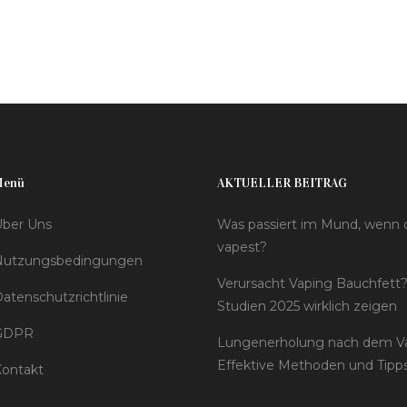
Menü
AKTUELLER BEITRAG
ber Uns
Was passiert im Mund, wenn
vapest?
Nutzungsbedingungen
Verursacht Vaping Bauchfett
atenschutzrichtlinie
Studien 2025 wirklich zeigen
GDPR
Lungenerholung nach dem Va
Effektive Methoden und Tipp
ontakt