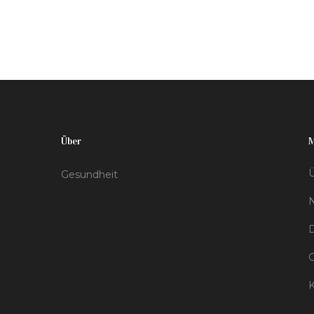
kann, und was zu beachten ist, wenn man sich
für den Gebrauch entscheidet. Wir schauen
uns die bisherigen Studien an, teilen
Erfahrungen von Nutzern und geben
praktische Tipps, um das Risiko negativer
Auswirkungen zu minimieren.
Über
Ü
Gesundheit
D
K