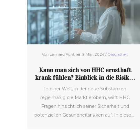
Von Lennard Fichtner, 9 Mär, 2024 /
Gesundheit
Kann man sich von HHC ernsthaft
krank fühlen? Einblick in die Risiken
und Sicherheit
In einer Welt, in der neue Substanzen
regelmäßig die Markt erobern, wirft HHC
Fragen hinsichtlich seiner Sicherheit und
potenziellen Gesundheitsrisiken auf. In diesem
Artikel untersuchen wir, was HHC ist, ob und
wie es Gesundheitsprobleme verursachen