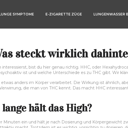
LUNGE SYMPTOME
E-ZIGARETTE ZÜGE
LUNGENWASSER 
s steckt wirklich dahinte
eressierst, bist du hier genau richtig. HHC, oder Hexahydrocanna
 psychoaktiv ist und welche Unterschiede es zu THC gibt. Wir klär
twas anders im Körper verarbeitet. Die Wirkung ist ähnlich, abe
rwirrung, die man von THC kennt. Das macht HHC interessant fü
lange hält das High?
r Minuten ein und hält je nach Dosierung und Körpergewicht z
 attraktiv macht. Trotzdem ist es wichtig, vorsichtig zu dosier