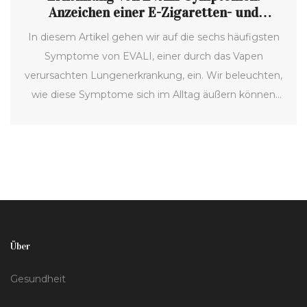
Anzeichen einer E-Zigaretten- und
Vaping-assoziierten Lungenerkrankung
In diesem Artikel gehen wir auf die sechs häufigsten
Symptome von EVALI, einer durch das Vapen
verursachten Lungenerkrankung, ein. Wir beleuchten,
wie diese Symptome sich im Alltag äußern können
und welche Schritte bei Verdacht auf EVALI zu
unternehmen sind. Unser Ziel ist es, Bewusstsein und
Verständnis für diese noch relativen jungen
gesundheitlichen Herausforderung zu schaffen und
betroffenen Personen zu helfen, die richtigen
Maßnahmen zu ergreifen.
Über
Gesundheit