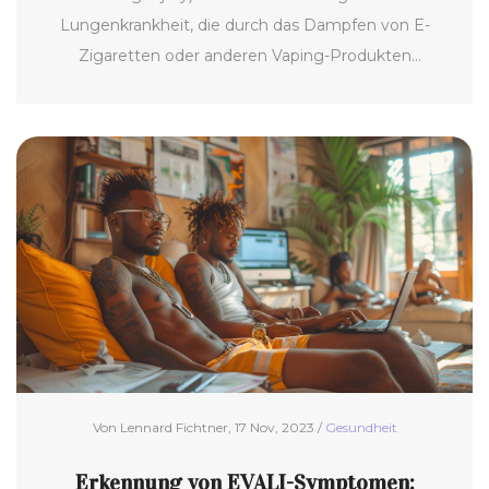
Lungenkrankheit, die durch das Dampfen von E-
Zigaretten oder anderen Vaping-Produkten
verursacht wird. Dieser Artikel untersucht, ob die
Krankheit jemals vollständig verschwinden wird,
beleuchtet aktuelle Forschungsergebnisse und bietet
praktische Tipps zur Vorbeugung. Leser lernen, wie sie
die Risiken des Dampfens minimieren und ihre
Lungengesundheit schützen können.
Von Lennard Fichtner, 17 Nov, 2023 /
Gesundheit
Erkennung von EVALI-Symptomen: