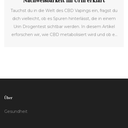
Nachweisbarkeit im Urin erklärt
Tauchst du in die Welt des CBD Vapings ein, fragst du
dich vielleicht, ob es Spuren hinterlässt, die in einem
Urin Drogentest sichtbar werden. In diesem Artikel
erforschen wir, wie CBD metabolisiert wird und ob es
auf die üblichen Drogenscreening-Methoden reagiert.
Wir gehen auch darauf ein, welche Faktoren die
Nachweisbarkeit beeinflussen und geben Tipps, wie
du mit dieser Situation umgehen kannst.
Über
Gesundheit