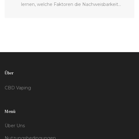
lernen, welche Faktoren die Nachweisbarkeit
beeinflussen und erhalten Einblicke in den Einfluss
von Konsummenge, Stoffwechsel und
Körpergewicht. Außerdem erfahren sie, welche Rolle
die Art der Dabs spielt und wie langfristiger Konsum
die Ergebnisse verändern kann. Diese Informationen
sind besonders nützlich für CBD-Vaper, die über
mögliche Auswirkungen Bescheid wissen möchten.
Über
CBD Vaping
Menü
Über Uns
Nutzungsbedingungen