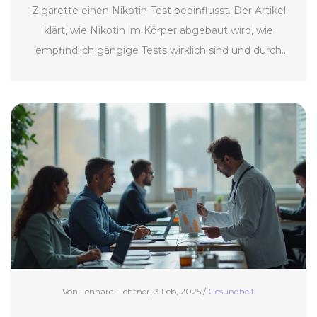
Zigarette einen Nikotin-Test beeinflusst. Der Artikel
klärt, wie Nikotin im Körper abgebaut wird, wie
empfindlich gängige Tests wirklich sind und durch
welche Faktoren das Ergebnis verfälscht werden
kann. Außerdem gibt’s praktische Tipps, falls ein Test
ansteht. Wer es ganz genau wissen will, erfährt hier
alle Fakten ohne Fachchinesisch.
Von Lennard Fichtner, 3 Feb, 2025 /
Gesundheit