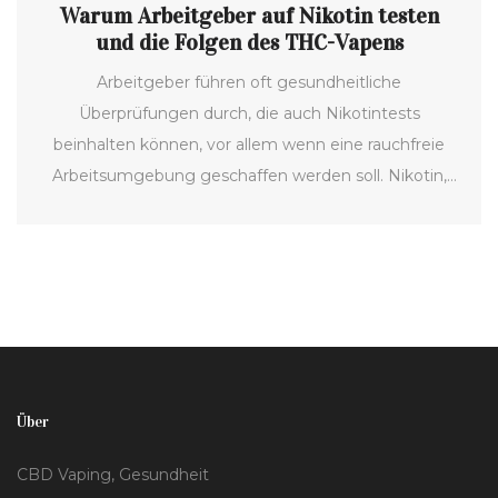
Warum Arbeitgeber auf Nikotin testen
und die Folgen des THC-Vapens
Arbeitgeber führen oft gesundheitliche
Überprüfungen durch, die auch Nikotintests
beinhalten können, vor allem wenn eine rauchfreie
Arbeitsumgebung geschaffen werden soll. Nikotin,
das häufig durch Tabakkonsum oder Vaping
aufgenommen wird, kann die Versicherungskosten
beeinflussen und wird daher teilweise getestet. Im
Rahmen der Zunahme des THC-Vapings und seiner
gesetzlichen Komplikationen gibt es wachsende
Bedenken über dessen Auswirkung und den
Unterschied zu herkömmlichem Rauchen. Diese
Über
Entwicklung hat Auswirkungen auf die
Einstellungspolitik und Gesundheitsrichtlinien vieler
CBD Vaping, Gesundheit
Unternehmen.