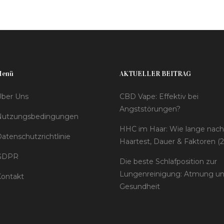
Menü
AKTUELLER BEITRAG
ber Uns
CBD Vape: Effektiv bei
Angststörungen?
Nutzungsbedingungen
HHC im Haar: Wie lange nach
atenschutzrichtlinie
Haartest, Dauer & Faktoren (
GDPR
Die beste Schlafposition zur
Lungenreinigung: Atmung u
ontakt
Gesundheit