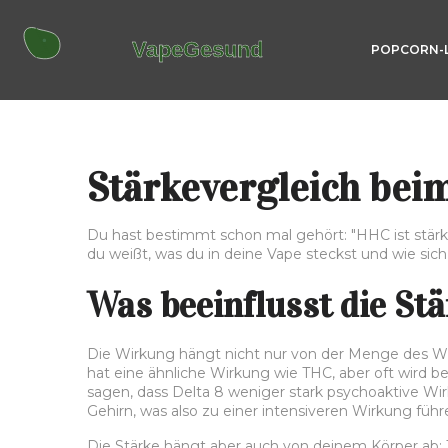
POPCORN-
Stärkevergleich beim
Du hast bestimmt schon mal gehört: "HHC ist stärker 
du weißt, was du in deine Vape steckst und wie sic
Was beeinflusst die St
Die Wirkung hängt nicht nur von der Menge des Wir
hat eine ähnliche Wirkung wie THC, aber oft wird beri
sagen, dass Delta 8 weniger stark psychoaktive Wi
Gehirn, was also zu einer intensiveren Wirkung führ
Die Stärke hängt aber auch von deinem Körper ab: T