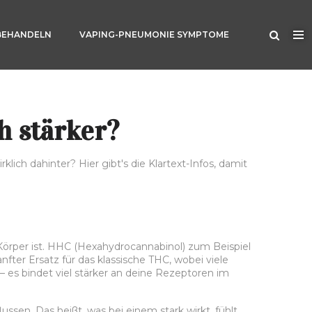
BEHANDELN
VAPING-PNEUMONIE SYMPTOME
h stärker?
lich dahinter? Hier gibt's die Klartext-Infos, damit
Körper ist. HHC (Hexahydrocannabinol) zum Beispiel
anfter Ersatz für das klassische THC, wobei viele
 es bindet viel stärker an deine Rezeptoren im
sen. Das heißt, was bei einem stark wirkt, fühlt