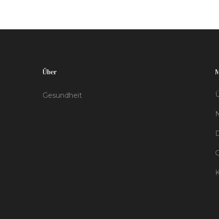
Über
Ü
Gesundheit
D
K