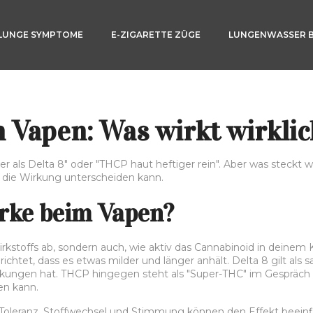
LUNGE SYMPTOME
E-ZIGARETTE ZÜGE
LUNGENWASSER 
 Vapen: Was wirkt wirklic
als Delta 8" oder "THCP haut heftiger rein". Aber was steckt wirk
h die Wirkung unterscheiden kann.
ärke beim Vapen?
kstoffs ab, sondern auch, wie aktiv das Cannabinoid in deinem 
chtet, dass es etwas milder und länger anhält. Delta 8 gilt als s
rkungen hat. THCP hingegen steht als "Super-THC" im Gespräch –
en kann.
oleranz, Stoffwechsel und Stimmung können den Effekt beeinflus