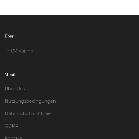
und die Besonderheiten des Vapens werden ebenfalls
behandelt. Vermeiden Sie Überraschungen und
bereiten Sie sich effektiv auf den Test vor.
Über
THCP Vaping
Menü
Über Uns
Nutzungsbedingungen
Datenschutzrichtlinie
GDPR
Kontakt