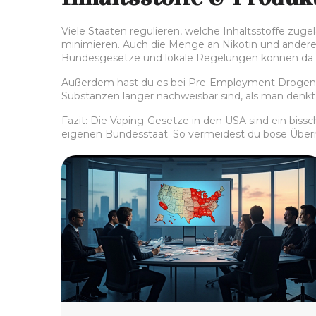
Viele Staaten regulieren, welche Inhaltsstoffe zug
minimieren. Auch die Menge an Nikotin und andere
Bundesgesetze und lokale Regelungen können da sta
Außerdem hast du es bei Pre-Employment Drogente
Substanzen länger nachweisbar sind, als man denkt
Fazit: Die Vaping-Gesetze in den USA sind ein bissch
eigenen Bundesstaat. So vermeidest du böse Übe