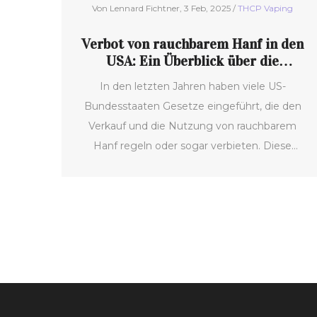
Von Lennard Fichtner, 3 Feb, 2025 /
THCP Vaping
Verbot von rauchbarem Hanf in den
USA: Ein Überblick über die
gesetzlichen Bestimmungen
In den letzten Jahren haben viele US-
Bundesstaaten Gesetze eingeführt, die den
Verkauf und die Nutzung von rauchbarem
Hanf regeln oder sogar verbieten. Diese
Änderungen hängen mit der komplexen
rechtlichen Landschaft und den
Sicherheitsbedenken bezüglich THC und
seiner psychoaktiven Wirkungen zusammen.
Der Artikel untersucht, welche Staaten
rauchbaren Hanf verboten haben, warum
solche Verbote bestehen und welche
rechtlichen Implikationen sich daraus ergeben.