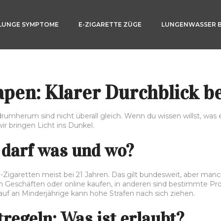
LUNGE SYMPTOME
E-ZIGARETTE ZÜGE
LUNGENWASSER 
pen: Klarer Durchblick be
umherum sind nicht überall gleich. Wenn du wissen willst, was erl
wir bringen Licht ins Dunkel.
 darf was und wo?
 E-Zigaretten meist bei 21 Jahren. Das gilt bundesweit, aber m
llen Geschäften oder online kaufen, in anderen sind bestimmte Pr
f an Minderjährige kann hohe Strafen nach sich ziehen.
regeln: Was ist erlaubt?