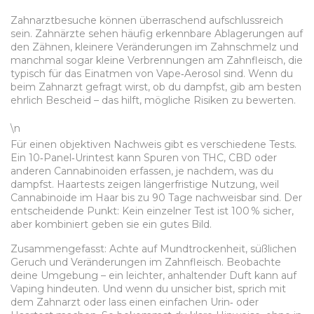
Zahnarztbesuche können überraschend aufschlussreich
sein. Zahnärzte sehen häufig erkennbare Ablagerungen auf
den Zähnen, kleinere Veränderungen im Zahnschmelz und
manchmal sogar kleine Verbrennungen am Zahnfleisch, die
typisch für das Einatmen von Vape‑Aerosol sind. Wenn du
beim Zahnarzt gefragt wirst, ob du dampfst, gib am besten
ehrlich Bescheid – das hilft, mögliche Risiken zu bewerten.
\n
Für einen objektiven Nachweis gibt es verschiedene Tests.
Ein 10‑Panel‑Urintest kann Spuren von THC, CBD oder
anderen Cannabinoiden erfassen, je nachdem, was du
dampfst. Haartests zeigen längerfristige Nutzung, weil
Cannabinoide im Haar bis zu 90 Tage nachweisbar sind. Der
entscheidende Punkt: Kein einzelner Test ist 100 % sicher,
aber kombiniert geben sie ein gutes Bild.
Zusammengefasst: Achte auf Mundtrockenheit, süßlichen
Geruch und Veränderungen im Zahnfleisch. Beobachte
deine Umgebung – ein leichter, anhaltender Duft kann auf
Vaping hindeuten. Und wenn du unsicher bist, sprich mit
dem Zahnarzt oder lass einen einfachen Urin‑ oder