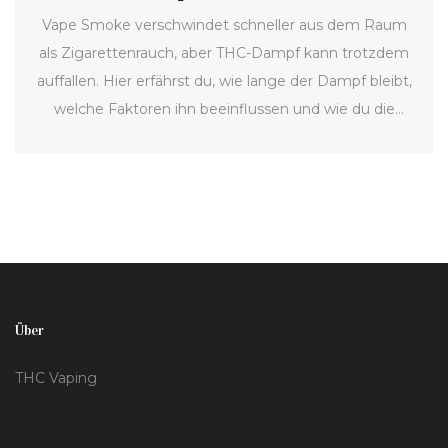
Vape Smoke verschwindet schneller aus dem Raum
als Zigarettenrauch, aber THC-Dampf kann trotzdem
auffallen. Hier erfährst du, wie lange der Dampf bleibt,
welche Faktoren ihn beeinflussen und wie du die
Rückstände schnell los wirst. Es gibt große
Unterschiede bei der Haltbarkeit von Geruch und
sichtbarem Dampf. Praktische Tipps helfen dir,
peinliche Situationen oder unerwünschte
Aufmerksamkeit zu vermeiden. Auch für geplante
Sessions mit Freunden und diskrete Nutzung ist der
richtige Umgang mit Vape Smoke Gold wert.
Über
THC Vaping